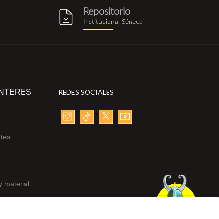
Repositorio
g
repositorio_institucional_sene
Institucional Séneca
INTERÉS
REDES SOCIALES
ntes
y material