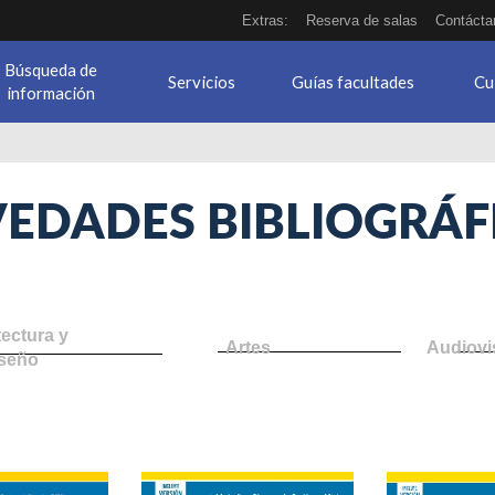
Extras:
Reserva de salas
Contácta
Búsqueda de
Servicios
Guías facultades
Cu
información
EDADES BIBLIOGRÁF
tectura y
Artes
Audiovi
seño
ok.jpg
endoscopia_digestiva_avanzada.jpg
introduccion_practica_clinica.
tratado_c