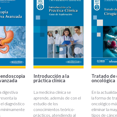
 endoscopia
Introducción a la
Tratado de 
avanzada
práctica clínica
oncológica
 digestiva
La medicina clínica se
En la actualidad
esenta la
aprende, además de con el
la forma de tr
el diagnóstico
estudio de los
oncológico más
o mínimamente
conocimientos teórico-
eliminar la may
s
prácticos, atendiendo al
tipos de cánce