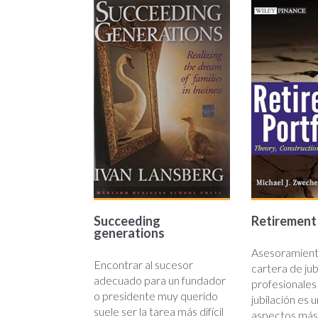
succeeding-
retireme
generations.jpg
porfolios
Succeeding
Retirement 
generations
Asesoramient
Encontrar al sucesor
cartera de jub
adecuado para un fundador
profesionales 
o presidente muy querido
jubilación es 
suele ser la tarea más difícil
aspectos más