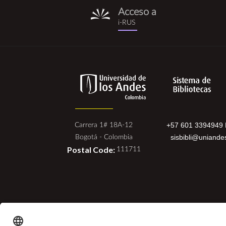
Acceso a
i-
i-RUS
rus.png
+57 601 3394949 
Carrera 1# 18A-12
sisbibli@uniande
Bogotá - Colombia
Postal Code:
111711