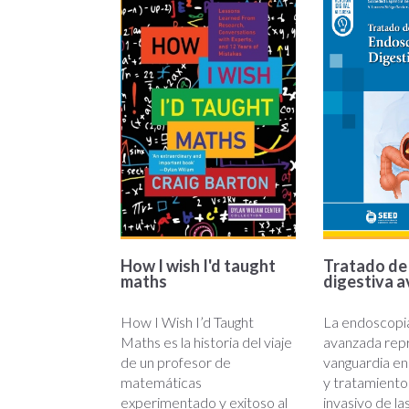
How I wish I'd taught
Tratado de
maths
digestiva 
How I Wish I’d Taught
La endoscopia
Maths es la historia del viaje
avanzada repr
de un profesor de
vanguardia en 
matemáticas
y tratamient
experimentado y exitoso al
invasivo de la