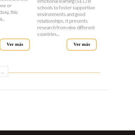
emotional learning (SEL) in
one or
schools to foster supportive
oxy, this
environments and good
...
relationships. It presents
research from nine different
countries...
Ver más
Ver más
…