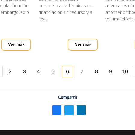
 planificación
completa a las técnicas de
advocates of 
n embargo, solo
financiación sin recurso y a
another orthod
los...
volume offers a
Ver más
Ver más
2
3
4
5
6
7
8
9
10
Compartir