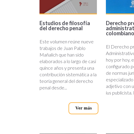
Estudios de filosofía
Derecho pr
del derecho penal
administra
colombian
Este volumen reúne nueve
El Derecho p
trabajos de Juan Pablo
Administrativ
Mañalich que han sido
hoy por hoy, 
elaborados a lo largo de casi
configurado p
quince años y presenta una
de normas jur
contribución sistemática a la
especializado
teoría general del derecho
adjetivo con u
penal desde...
ius publicista. 
Ver más