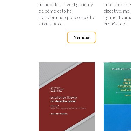
mundo de la investigación, y
enfermedades
de cómo esto ha
digestivo, me
transformado por completo
significativam
su aula. A lo...
pronóstico...
Ver más
estudios_de_filosofia_del_der
derecho_