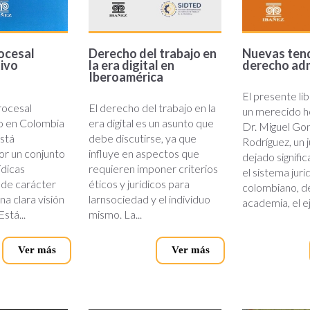
ocesal
Derecho del trabajo en
Nuevas tend
tivo
la era digital en
derecho adm
o
Iberoamérica
El presente li
rocesal
El derecho del trabajo en la
un merecido h
o en Colombia
era digital es un asunto que
Dr. Miguel Go
está
debe discutirse, ya que
Rodríguez, un j
or un conjunto
influye en aspectos que
dejado signific
ídicas
requieren imponer criterios
el sistema jurí
 de carácter
éticos y jurídicos para
colombiano, d
na clara visión
larnsociedad y el individuo
academia, el ej
Está...
mismo. La...
Ver más
Ver más