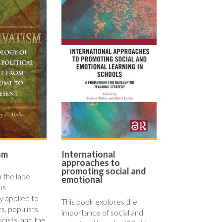
tism_an_anthology.jpg
international_approaches.jpg
sm
International
approaches to
promoting social and
 the label
emotional
is
y applied to
This book explores the
s, populists,
importance of social and
ascists, and the