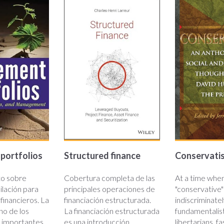
nt-
structured-
conserva
.jpg
finance.jpg
portfolios
Structured finance
Conservati
o sobre
Cobertura completa de las
At a time when
ilación para
principales operaciones de
"conservative" 
financieros. La
financiación estructurada.
indiscriminatel
uno de los
La financiación estructurada
fundamentalist
 importantes
es una introducción
libertarians, f