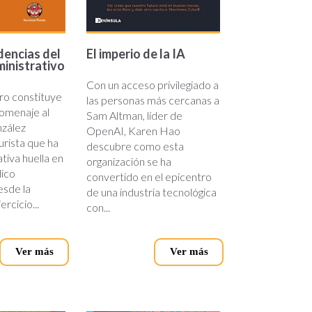
encias del
El imperio de la IA
inistrativo
Con un acceso privilegiado a
bro constituye
las personas más cercanas a
omenaje al
Sam Altman, líder de
nzález
OpenAI, Karen Hao
urista que ha
descubre como esta
ativa huella en
organización se ha
dico
convertido en el epicentro
esde la
de una industria tecnológica
ercicio...
con...
Ver más
Ver más