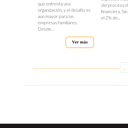
que enfrenta una
del proceso de
organización, y el desafío es
financiera. Si
aún mayor para las
el 2% de...
empresas familiares.
Desde...
Ver más
…