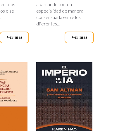
en a los
abarcando toda la
cos o se
especialidad de manera
.
consensuada entre los
diferentes...
Ver más
Ver más
.jpg
endencias_del_derecho.jpg
imperio-
ia.jpg