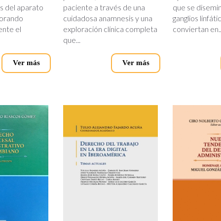
 del aparato
paciente a través de una
que se disemin
jorando
cuidadosa anamnesis y una
ganglios linfáti
ente el
exploración clínica completa
conviertan en..
que...
Ver más
Ver más
echo.jpg
procesal_administrativo.jpg
derecho_del_trabajo_en_la_era
nuevas_t