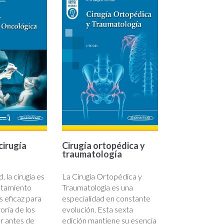
cirugía
Cirugía ortopédica y
traumatología
, la cirugía es
La Cirugía Ortopédica y
atamiento
Traumatología es una
 eficaz para
especialidad en constante
oría de los
evolución. Esta sexta
r antes de
edición mantiene su esencia