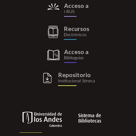
Acceso a
i-
i-RUS
rus.png
Recursos
recursos_electronicos.png
Electrónicos
Acceso a
biblioguia.png
Biblioguías
Repositorio
repositorio_institucional_se
Institucional Séneca