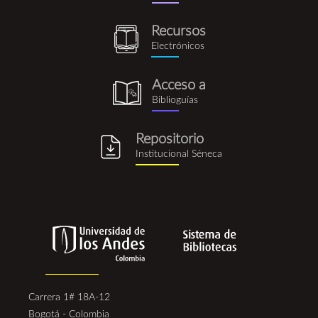
rus.png
Recursos
recursos_electronicos.png
Electrónicos
Acceso a
biblioguia.png
Biblioguías
Repositorio
repositorio_institucional_se
Institucional Séneca
Carrera 1# 18A-12
Bogotá - Colombia