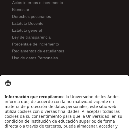
Actos internos e incremento
Bienestar
Derechos pecunarios
Estatuto Docente
Estatuto general
Ley de transparencia
Porcentaje de incremento
Reglamentos de estudiantes
Uso de datos Personales
ENLACES DE INTERÉS
Contáctenos
Biblioguías
Preguntas frecuentes
Capacitación
Directrices
Entretenimiento