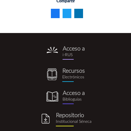
Compartir
Acceso a
i-
i-RUS
rus.png
Recursos
recursos_electronicos.png
Electrónicos
Acceso a
biblioguia.png
Biblioguías
Repositorio
repositorio_institucional_se
Institucional Séneca