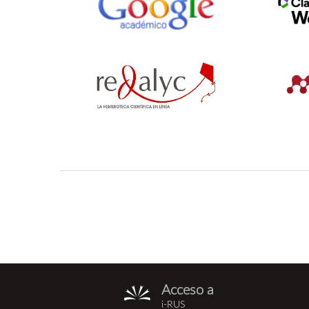
Acceso a
i-
i-RUS