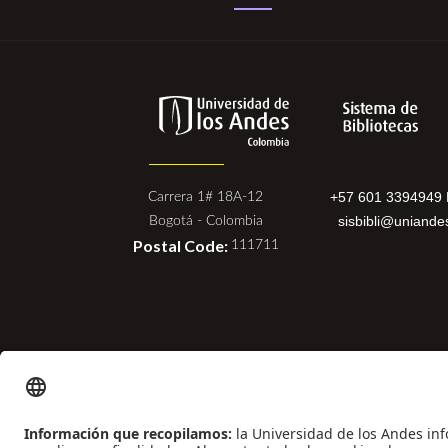
rus.png
+57 601 3394949 
Carrera 1# 18A-12
sisbibli@uniande
Bogotá - Colombia
Postal Code:
111711