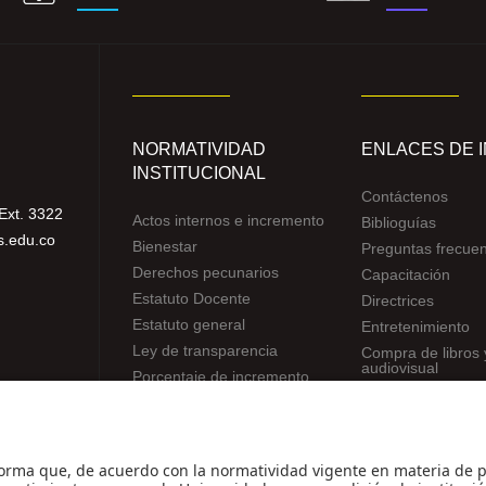
NORMATIVIDAD
ENLACES DE 
INSTITUCIONAL
Contáctenos
Ext. 3322
Actos internos e incremento
Biblioguías
s.edu.co
Bienestar
Preguntas frecue
Derechos pecunarios
Capacitación
Estatuto Docente
Directrices
Estatuto general
Entretenimiento
Ley de transparencia
Compra de libros 
audiovisual
Porcentaje de incremento
Reglamentos de estudiantes
Uso de datos Personales