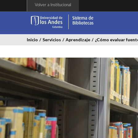
Pasar
Volver a Institucional
al
contenido
principal
Inicio
/
Servicios
/
Aprendizaje
/
¿Cómo evaluar fuent