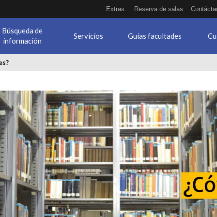
Extras:
Reserva de salas
Contácta
Búsqueda de
Servicios
Guías facultades
Cu
información
es?