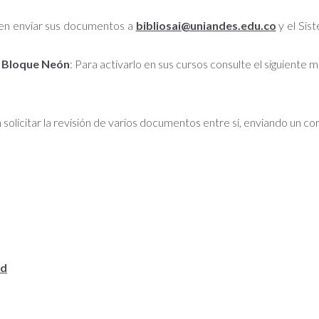
den enviar sus documentos a
bibliosai@uniandes.edu.co
y el Sis
de Bloque Neón
: Para activarlo en sus cursos consulte el siguiente 
solicitar la revisión de varios documentos entre sí, enviando un co
ad