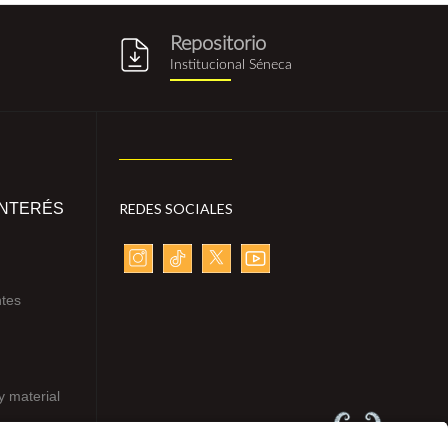
Repositorio
g
repositorio_institucional_sene
Institucional Séneca
INTERÉS
REDES SOCIALES
ntes
y material