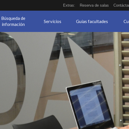
Extras:
Reserva de salas
Contácta
Búsqueda de
Servicios
Guías facultades
Cu
información