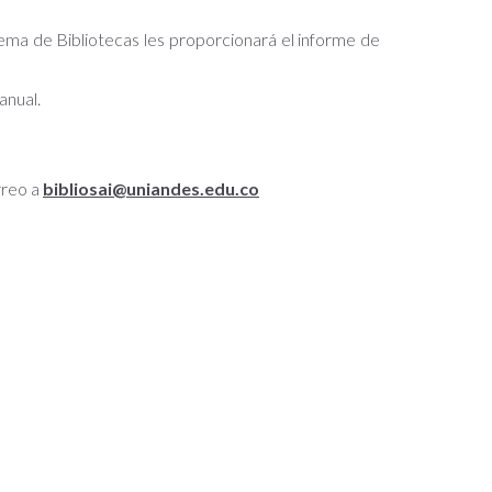
tema de Bibliotecas les proporcionará el informe de
manual.
rreo a
bibliosai@uniandes.edu.co