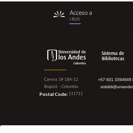
Acceso a
i-
i-RUS
rus.png
+57 601 3394949 
Carrera 1# 18A-12
sisbibli@uniande
Bogotá - Colombia
Postal Code:
111711