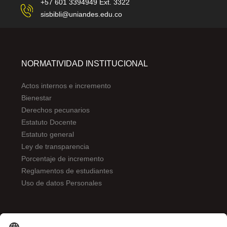
+57 601 3394949 Ext. 3322
sisbibli@uniandes.edu.co
NORMATIVIDAD INSTITUCIONAL
Actos internos e incremento
Bienestar
Derechos pecunarios
Estatuto Docente
Estatuto general
Ley de transparencia
Porcentaje de incremento
Reglamentos de estudiantes
Uso de datos Personales
ENLACES DE INTERÉS