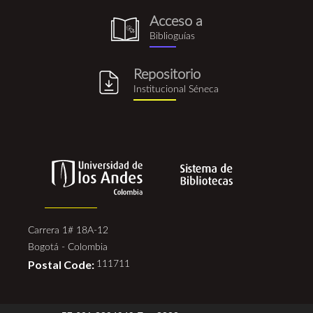
Acceso a
biblioguia.png
Biblioguías
Repositorio
repositorio_institucional_se
Institucional Séneca
Carrera 1# 18A-12
Bogotá - Colombia
Postal Code:
111711