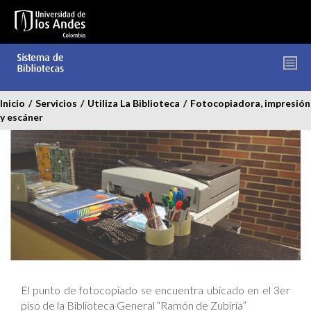
Pasar
al
contenido
principal
Inicio
/
Servicios
/
Utiliza La Biblioteca
/
Fotocopiadora, impresión
y escáner
El punto de fotocopiado se encuentra ubicado en el 3er
piso de la Biblioteca General “Ramón de Zubiría”