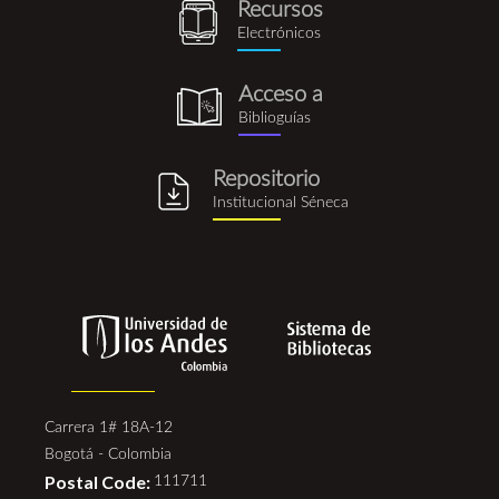
Recursos
recursos_electronicos.png
Electrónicos
Acceso a
biblioguia.png
Biblioguías
Repositorio
repositorio_institucional_se
Institucional Séneca
Carrera 1# 18A-12
Bogotá - Colombia
Postal Code:
111711