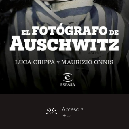
Acceso a
i-
i-RUS
rus.png