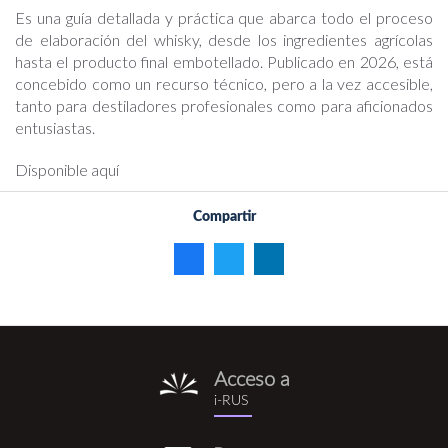
Es una guía detallada y práctica que abarca todo el proceso
de elaboración del whisky, desde los ingredientes agrícolas
hasta el producto final embotellado. Publicado en 2026, está
concebido como un recurso técnico, pero a la vez accesible,
tanto para destiladores profesionales como para aficionados
entusiastas.
Disponible aquí
Compartir
Acceso a
i-
i-RUS
rus.png