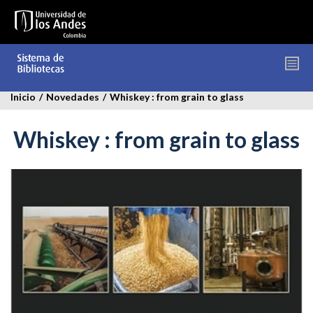
Pasar
al
contenido
principal
Inicio
/
Novedades
/
Whiskey : from grain to glass
Whiskey : from grain to glass
whiskey_from_grain_ok.jpg