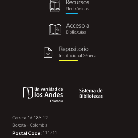
Recursos
recursos_electronicos.png
Electrónicos
Acceso a
biblioguia.png
Biblioguías
Repositorio
repositorio_institucional_se
Institucional Séneca
Carrera 1# 18A-12
Bogotá - Colombia
Postal Code:
111711