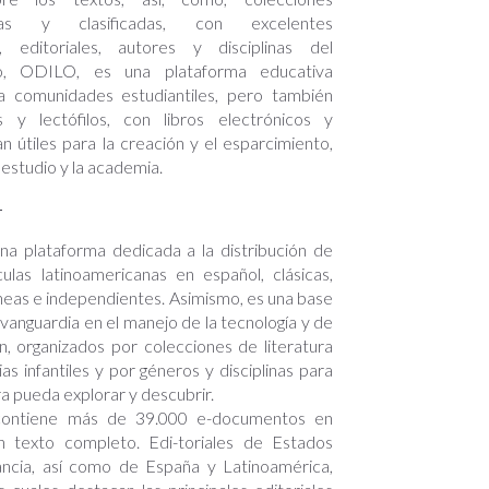
adas y clasificadas, con excelentes
s, editoriales, autores y disciplinas del
to, ODILO, es una plataforma educativa
a comunidades estudiantiles, pero también
s y lectófilos, con libros electrónicos y
an útiles para la creación y el esparcimiento,
estudio y la academia.
í
 una plataforma dedicada a la distribución de
ículas latinoamericanas en español, clásicas,
as e independientes. Asimismo, es una base
 vanguardia en el manejo de la tecnología y de
ón, organizados por colecciones de literatura
as infantiles y por géneros y disciplinas para
a pueda explorar y descubrir.
contiene más de 39.000 e-documentos en
n texto completo. Edi-toriales de Estados
ncia, así como de España y Latinoamérica,