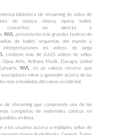
xtensa biblioteca de streaming de video de
iones de música clásica, ópera, ballet,
es, conciertos en directo y
s.
presenta los más grandes teatros de
NVL
añías de ballet, orquestas del mundo y
n interpretaciones en videos de larga
contiene más de 2.615 videos de sellos
VL
 Opus Arte, Arthaus Musik, Dacapo, Unitel
Euroarts.
es un valioso recurso que
NVL
s suscriptores mirar y aprender acerca de las
les más estudiadas del canon occidental.
cio de streaming que comprende una de las
 más completas de materiales clásicos en
ponibles en línea.
e a los usuarios acceso a múltiples sellos de
 incluyendo Naxos AudioBooks, Genesis, Tudor,