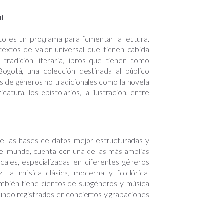
í
nto es un programa para fomentar la lectura.
extos de valor universal que tienen cabida
 tradición literaria, libros que tienen como
ogotá, una colección destinada al público
bros de géneros no tradicionales como la novela
ricatura, los epistolarios, la ilustración, entre
e las bases de datos mejor estructuradas y
n el mundo, cuenta con una de las más amplias
sicales, especializadas en diferentes géneros
, la música clásica, moderna y folclórica.
mbién tiene cientos de subgéneros y música
undo registrados en conciertos y grabaciones