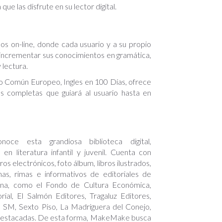
que las disfrute en su lector digital.
os on-line, donde cada usuario y a su propio
incrementar sus conocimientos en gramática,
 lectura.
o Común Europeo, Ingles en 100 Días, ofrece
s completas que guiará al usuario hasta en
oce esta grandiosa biblioteca digital,
 en literatura infantil y juvenil. Cuenta con
ros electrónicos, foto álbum, libros ilustrados,
nas, rimas e informativos de editoriales de
ina, como el Fondo de Cultura Económica,
rial, El Salmón Editores, Tragaluz Editores,
, SM, Sexto Piso, La Madriguera del Conejo,
destacadas. De esta forma, MakeMake busca