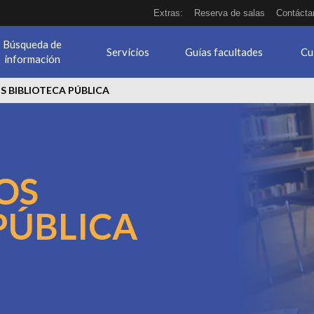
Extras:
Reserva de salas
Contácta
Búsqueda de
Servicios
Guías facultades
Cu
información
 BIBLIOTECA PÚBLICA
OS
PÚBLICA