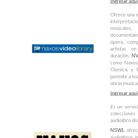
Ingresar aquí
Ofrece una e
interpretac
musical
documentale
ópera, comp
artistas e
duración.
N
como Naxos,
Classica, y 
permite a lo
obras musica
Ingresar aquí
Es un servi
colecciones
audiolibro dis
ofrec
NSWL
audiolibros,