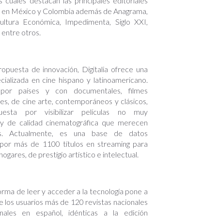
s cuales destacan las principales editoriales
as en México y Colombia además de Anagrama,
ltura Económica, Impedimenta, Siglo XXI,
 entre otros.
puesta de innovación, Digitalia ofrece una
cializada en cine hispano y latinoamericano.
 por países y con documentales, filmes
es, de cine arte, contemporáneos y clásicos,
puesta por visibilizar películas no muy
 y de calidad cinematográfica que merecen
as. Actualmente, es una base de datos
por más de 1100 títulos en streaming para
hogares, de prestigio artístico e intelectual.
orma de leer y acceder a la tecnología pone a
e los usuarios más de 120 revistas nacionales
onales en español, idénticas a la edición