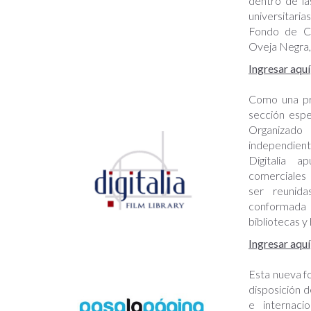
dentro de la
universitari
Fondo de Cu
Oveja Negra,
Ingresar aquí
Como una pro
sección espe
Organizado
independient
Digitalia a
comerciales
ser reunid
conformada 
bibliotecas y 
Ingresar aquí
Esta nueva f
disposición d
e internaci