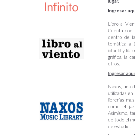
lugar.
Ingresar aqu
Libro al Vie
Cuenta con t
dentro de la
temática a B
infantil y li
gráfica, la ca
otros.
Ingresar aquí
Naxos, una d
utilizadas e
librerías mu
como el jazz
Asimismo, ta
de todo el m
de estudio.