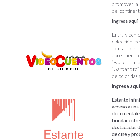
promover la l
del continent
Ingresa aquí
Entra y compa
colección de
forma de l
aprendiendo
“Blanca nie
“Garbancito”
de coloridas
Ingresa aquí
Estante Infin
acceso a una 
documentales
brindar entre
destacados di
de cine y pro