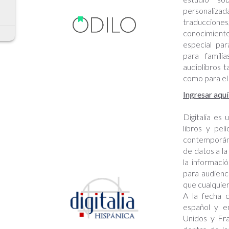
personaliz
traduccione
conocimien
especial par
para familia
audiolibros t
como para el 
Ingresar aqu
Digitalia es
libros y pel
contemporáne
de datos a la
la informaci
para audienci
que cualquier
A la fecha 
español y e
Unidos y Fra