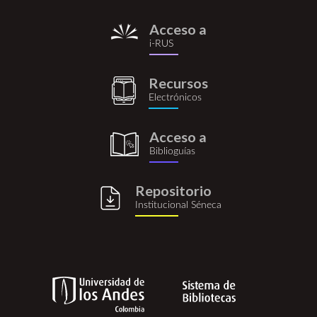
Acceso a
i-
i-RUS
rus.png
Recursos
recursos_electronicos.png
Electrónicos
Acceso a
biblioguia.png
Biblioguías
Repositorio
repositorio_institucional_se
Institucional Séneca