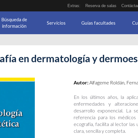
Extras:
Reserva de salas
Contácta
Búsqueda de
Servicios
Guías facultades
Cu
información
afía en dermatología y dermoes
ia_dermoestetica.jpg
Autor:
Alfageme Roldán, Fern
En los últimos años, la aplic
enfermedades y alteracion
desarrollo exponencial. La s
referencia para los médicos
ecografía, facilita al lector l
clara, sencilla y completa.