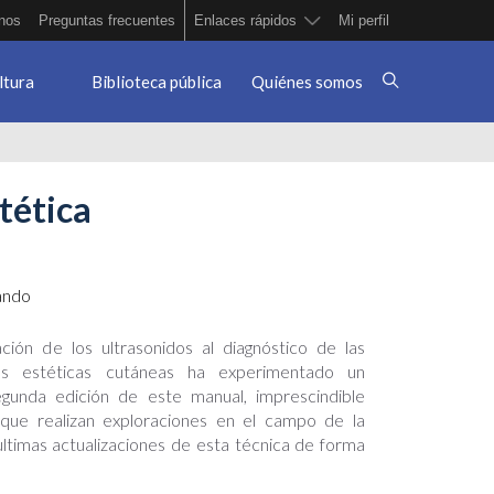
nos
Preguntas frecuentes
Enlaces rápidos
Mi perfil
ltura
Biblioteca pública
Quiénes somos
tética
ando
ación de los ultrasonidos al diagnóstico de las
es estéticas cutáneas ha experimentado un
egunda edición de este manual, imprescindible
 que realizan exploraciones en el campo de la
as ultimas actualizaciones de esta técnica de forma