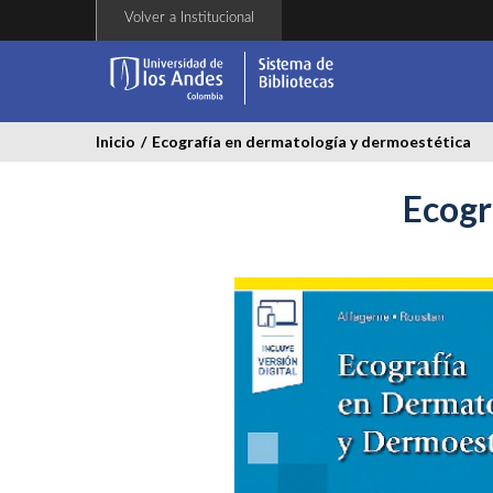
Pasar
Volver a Institucional
al
contenido
principal
Inicio
/
Ecografía en dermatología y dermoestética
Ecogr
ecografia_dermatolog