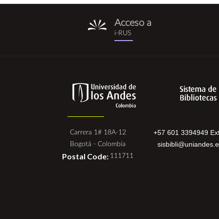
Acceso a
i-
i-RUS
rus.png
+57 601 3394949 Ext
Carrera 1# 18A-12
sisbibli@uniandes.
Bogotá - Colombia
Postal Code:
111711