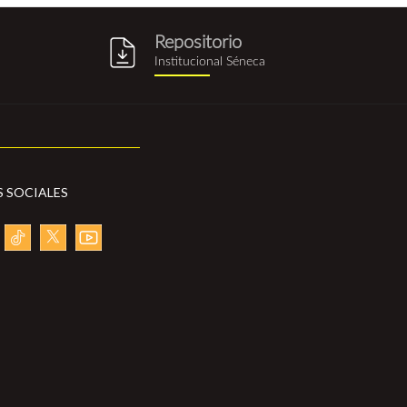
Repositorio
g
repositorio_institucional_sene
Institucional Séneca
S SOCIALES