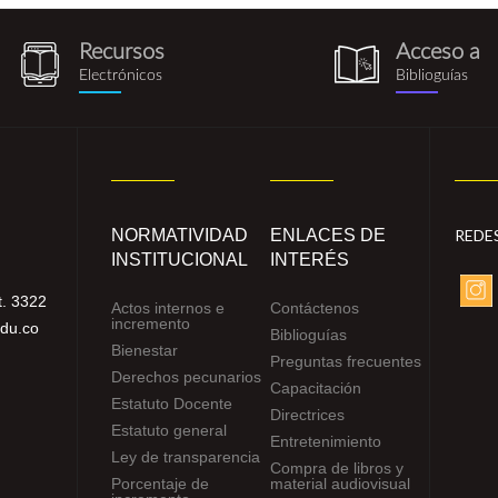
Recursos
Acceso a
recursos_electronicos.png
biblioguia.pn
Electrónicos
Biblioguías
NORMATIVIDAD
ENLACES DE
REDE
INSTITUCIONAL
INTERÉS
. 3322
Actos internos e
Contáctenos
incremento
edu.co
Biblioguías
Bienestar
Preguntas frecuentes
Derechos pecunarios
Capacitación
Estatuto Docente
Directrices
Estatuto general
Entretenimiento
Ley de transparencia
Compra de libros y
Porcentaje de
material audiovisual