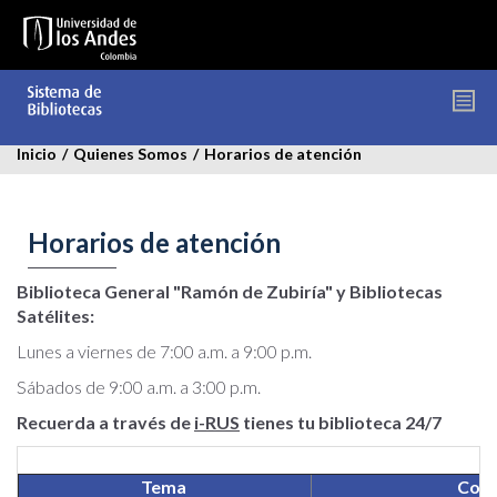
Pasar
al
contenido
principal
Inicio
/
Quienes Somos
/
Horarios de atención
Horarios de atención
Biblioteca General "Ramón de Zubiría" y Bibliotecas
Satélites:
Lunes a viernes de 7:00 a.m. a 9:00 p.m.
Sábados de 9:00 a.m. a 3:00 p.m.
Recuerda a través de
i-RUS
tienes tu biblioteca 24/7
Tema
Corr