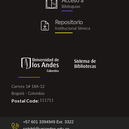
Acceso a
biblioguia.png
Biblioguías
Repositorio
repositorio_institucional_se
Institucional Séneca
Carrera 1# 18A-12
Bogotá - Colombia
Postal Code:
111711
+57 601 3394949 Ext. 3322
sisbibli@uniandes.edu.co