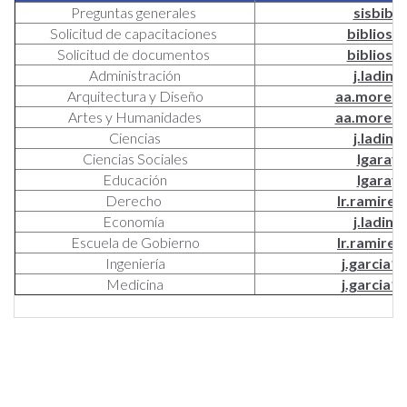
Preguntas generales
sisbibl
Solicitud de capacitaciones
bibliosa
Solicitud de documentos
bibliosa
Administración
j.ladin
Arquitectura y Diseño
aa.moreno
Artes y Humanidades
aa.moreno
Ciencias
j.ladin
Ciencias Sociales
lgaray
Educación
lgaray
Derecho
lr.ramire
Economía
j.ladin
Escuela de Gobierno
lr.ramire
Ingeniería
j.garcia1
Medicina
j.garcia1