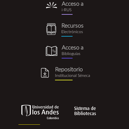
Acceso a
i-
i-RUS
rus.png
Recursos
recursos_electronicos.png
Electrónicos
Acceso a
biblioguia.png
Biblioguías
Repositorio
repositorio_institucional_se
Institucional Séneca