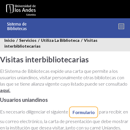
Pasar
al
contenido
principal
Inicio
/
Servicios
/
Utiliza La Biblioteca
/
Visitas
interbibliotecarias
Visitas interbibliotecarias
El Sistema de Bibliotecas expide una carta que permite a los
usuarios uniandinos, visitar personalmente otras bibliotecas con
las que se tiene alianza vigente cuyo listado puede ser consultado
aquí.
Usuarios uniandinos
Es necesario diligenciar el siguiente
para recibir, en
Formulario
su correo electrónico, la carta de presentación que debe mostrar
en la institución que desea visitar, junto con su carné Uniandes.