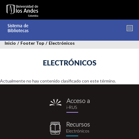
Pasar
al
contenido
principal
Inicio
/
Footer Top
/
Electrónicos
ELECTRÓNICOS
Actualmente no hay contenido clasificado con este término.
Acceso a
i-
i-RUS
rus.png
Recursos
recursos_electronicos.png
Electrónicos