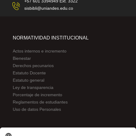
+57 601 3394949 Ext. 3322
sisbibli@uniandes.edu.co
NORMATIVIDAD INSTITUCIONAL
Actos internos e incremento
Bienestar
Derechos pecunarios
Estatuto Docente
Estatuto general
Ley de transparencia
Porcentaje de incremento
Reglamentos de estudiantes
Uso de datos Personales
ENLACES DE INTERÉS