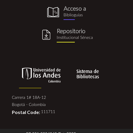
Acceso a
biblioguia.png
Biblioguías
Repositorio
repositorio_institucional_se
Institucional Séneca
Carrera 1# 18A-12
Bogotá - Colombia
Postal Code:
111711