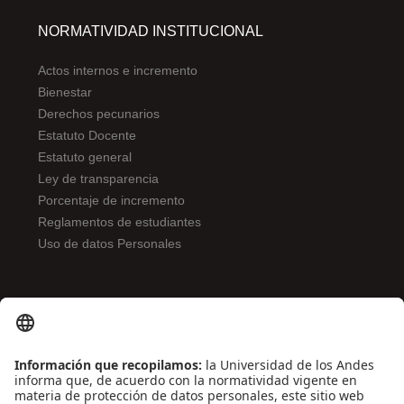
NORMATIVIDAD INSTITUCIONAL
Actos internos e incremento
Bienestar
Derechos pecunarios
Estatuto Docente
Estatuto general
Ley de transparencia
Porcentaje de incremento
Reglamentos de estudiantes
Uso de datos Personales
ENLACES DE INTERÉS
Contáctenos
Biblioguías
Preguntas frecuentes