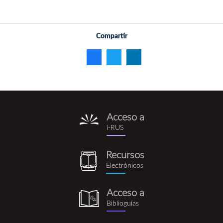
Compartir
Acceso a
i-
i-RUS
rus.png
Recursos
recursos_electronicos.png
Electrónicos
Acceso a
biblioguia.png
Biblioguías