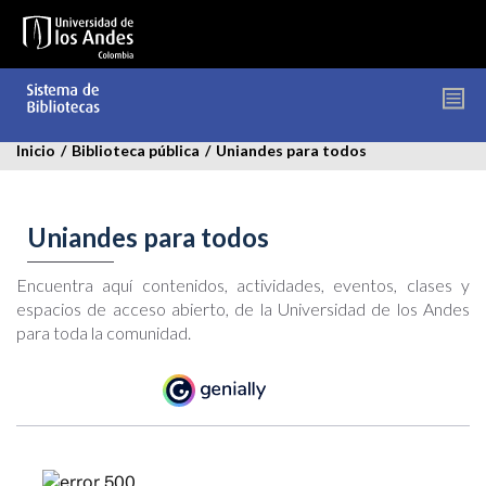
Pasar
al
contenido
principal
Inicio
/
Biblioteca pública
/
Uniandes para todos
Uniandes para todos
Encuentra aquí contenidos, actividades, eventos, clases y
espacios de acceso abierto, de la Universidad de los Andes
para toda la comunidad.