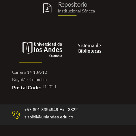
Repositorio
repositorio_institucional_se
Institucional Séneca
Carrera 1# 18A-12
Bogotá - Colombia
Postal Code:
111711
+57 601 3394949 Ext. 3322
sisbibli@uniandes.edu.co