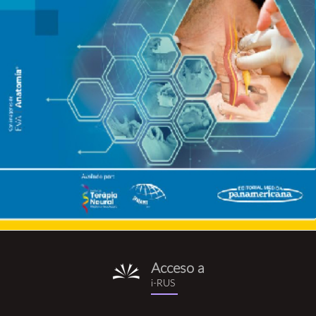
Acceso a
i-
i-RUS
rus.png