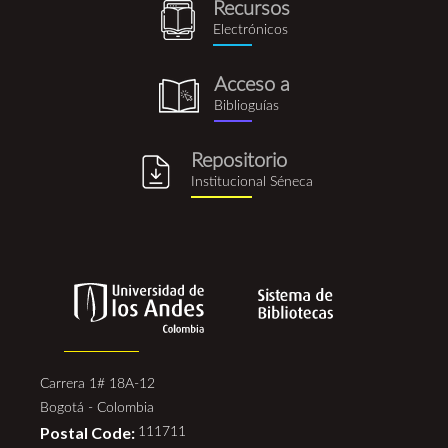
Recursos
recursos_electronicos.png
Electrónicos
Acceso a
biblioguia.png
Biblioguías
Repositorio
repositorio_institucional_se
Institucional Séneca
Carrera 1# 18A-12
Bogotá - Colombia
Postal Code:
111711