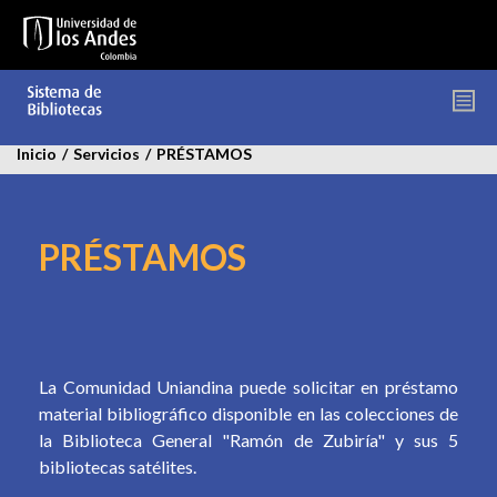
Pasar
al
contenido
principal
Inicio
/
Servicios
/
PRÉSTAMOS
PRÉSTAMOS
La Comunidad Uniandina puede solicitar en préstamo
material bibliográfico disponible en las colecciones de
la Biblioteca General "Ramón de Zubiría" y sus 5
bibliotecas satélites.