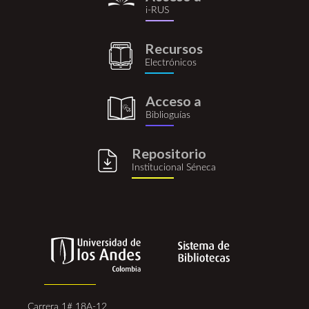
i-
i-RUS
rus.png
Recursos
recursos_electronicos.png
Electrónicos
Acceso a
biblioguia.png
Biblioguías
Repositorio
repositorio_institucional_se
Institucional Séneca
Carrera 1# 18A-12