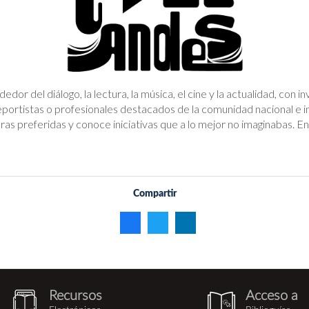
edor del diálogo, la lectura, la música, el cine y la actualidad, con
 deportistas o profesionales destacados de la comunidad nacional e 
bras preferidas y conoce iniciativas que a lo mejor no imaginabas.
Compartir
Recursos
Acceso a
recursos_electronicos.png
biblioguia.pn