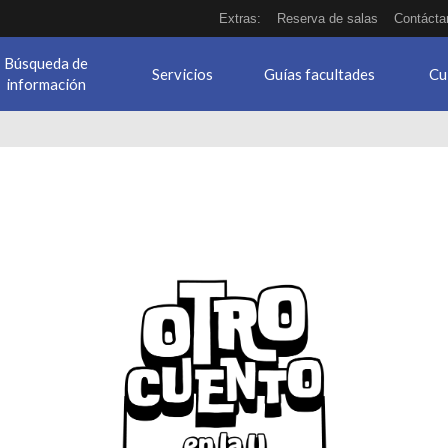
Extras:
Reserva de salas
Contácta
Búsqueda de
Servicios
Guías facultades
Cu
información