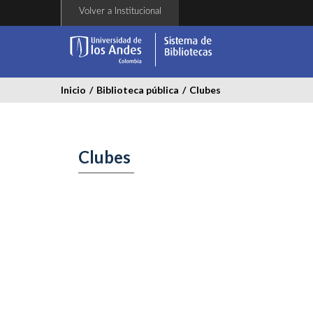
Pasar
Volver a Institucional
al
contenido
principal
Inicio
/
Biblioteca pública
/
Clubes
Clubes