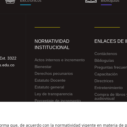
Electrónicos
Biblioguías
NORMATIVIDAD
ENLACES DE 
INSTITUCIONAL
Contáctenos
Ext. 3322
Actos internos e incremento
Biblioguías
s.edu.co
Bienestar
Preguntas frecue
Derechos pecunarios
Capacitación
Estatuto Docente
Directrices
Estatuto general
Entretenimiento
Ley de transparencia
Compra de libros 
audiovisual
Porcentaje de incremento
Reglamentos de estudiantes
Uso de datos Personales