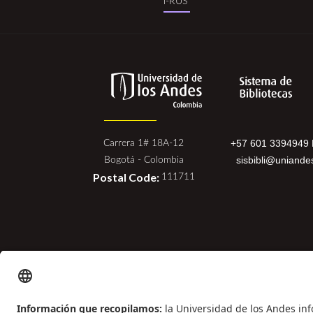
i-RUS
rus.png
+57 601 3394949 
Carrera 1# 18A-12
sisbibli@uniande
Bogotá - Colombia
Postal Code:
111711