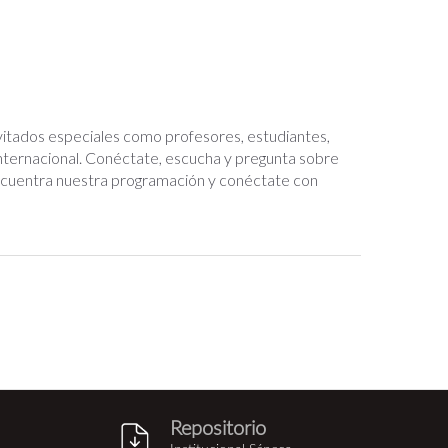
 invitados especiales como profesores, estudiantes,
internacional. Conéctate, escucha y pregunta sobre
 Encuentra nuestra programación y conéctate con
Repositorio
g
repositorio_institucional_sene