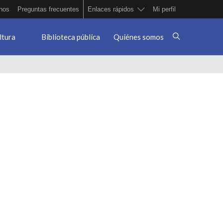
nos
Preguntas frecuentes
Enlaces rápidos
Mi perfil
ltura
Biblioteca pública
Quiénes somos