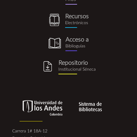
rus.png
Recursos
recursos_electronicos.png
Electrónicos
Acceso a
biblioguia.png
Biblioguías
Repositorio
repositorio_institucional_se
Institucional Séneca
Carrera 1# 18A-12