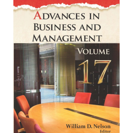
advances-
in-
business-
and.jpg