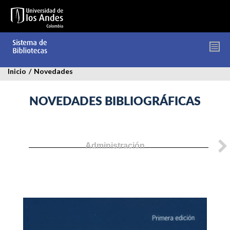
Pasar
al
contenido
principal
Inicio
/
Novedades
NOVEDADES BIBLIOGRÁFICAS
Administración
estudios-
de-