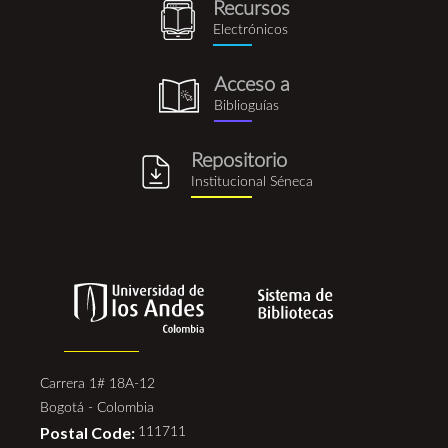
Recursos
recursos_electronicos.png
Electrónicos
Acceso a
biblioguia.png
Biblioguías
Repositorio
repositorio_institucional_se
Institucional Séneca
Carrera 1# 18A-12
Bogotá - Colombia
Postal Code:
111711