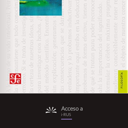
Acceso a
i-
i-RUS
rus.png