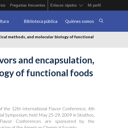
nos
Preguntas frecuentes
Enlaces rápidos
Mi perfil
ltura
Biblioteca pública
Quiénes somos
tical methods, and molecular biology of functional
avors and encapsulation,
logy of functional foods
of the 12th International Flavor Conference, 4th
 Symposium, held May 25-29, 2009 in Skiathos,
 Flavor Conferences are sponsored by the
vision of the American Chemical Society.