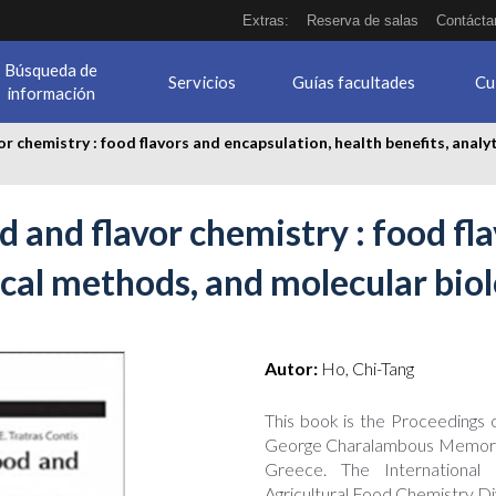
Extras:
Reserva de salas
Contácta
Búsqueda de
Servicios
Guías facultades
Cu
información
r chemistry : food flavors and encapsulation, health benefits, analy
 and flavor chemistry : food fl
ical methods, and molecular bio
Autor:
Ho, Chi-Tang
This book is the Proceedings 
George Charalambous Memorial
Greece. The International
Agricultural Food Chemistry Di