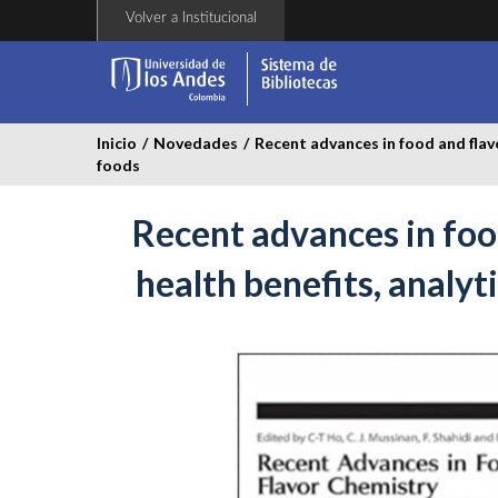
Pasar
Volver a Institucional
al
contenido
principal
Inicio
/
Novedades
/
Recent advances in food and flavo
foods
Recent advances in food
health benefits, analyt
recent-
advances.jpg