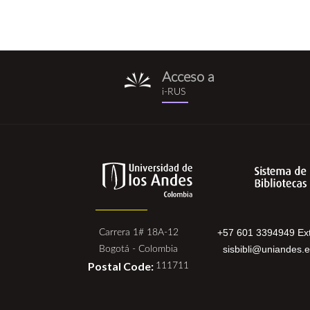
Acceso a
i-
i-RUS
rus.png
+57 601 3394949 Ext
Carrera 1# 18A-12
sisbibli@uniandes.
Bogotá - Colombia
Postal Code:
111711