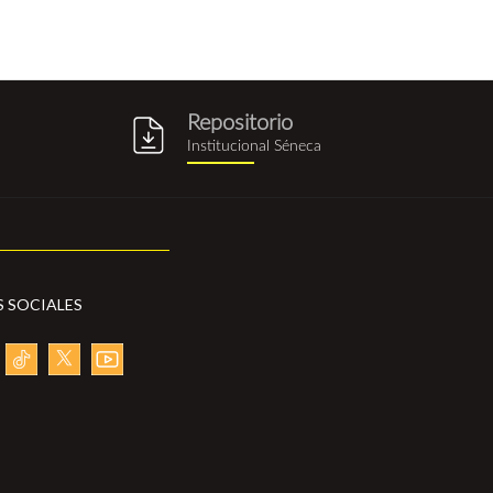
Repositorio
g
repositorio_institucional_sene
Institucional Séneca
S SOCIALES