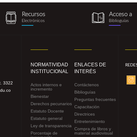
Recursos
Acceso a
recursos_electronicos.png
biblioguia.pn
Electrónicos
Biblioguías
NORMATIVIDAD
ENLACES DE
REDE
INSTITUCIONAL
INTERÉS
. 3322
Actos internos e
Contáctenos
incremento
edu.co
Biblioguías
Bienestar
Preguntas frecuentes
Derechos pecunarios
Capacitación
Estatuto Docente
Directrices
Estatuto general
Entretenimiento
Ley de transparencia
Compra de libros y
Porcentaje de
material audiovisual