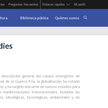
nos
Preguntas frecuentes
Enlaces rápidos
Mi perfil
ltura
Biblioteca pública
Quiénes somos
dies
 descripción general del campo emergente de
nal de la Guerra Fría, la globalización ha estado
 y ha surgido una serie de nuevos estudios para
 manifestaciones transnacionales, incluidas las
les, ideológicas, tecnológicas, ambientales y de