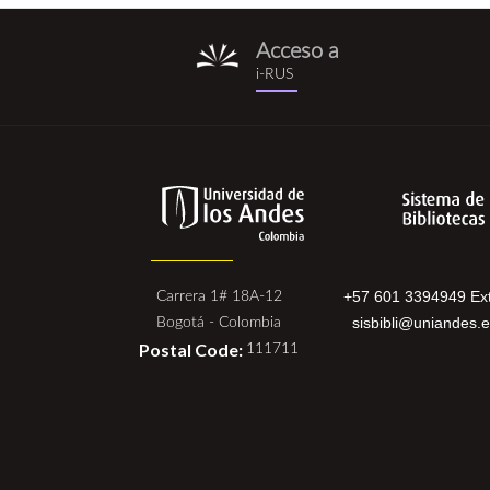
Acceso a
i-
i-RUS
rus.png
+57 601 3394949 Ext
Carrera 1# 18A-12
sisbibli@uniandes.
Bogotá - Colombia
Postal Code:
111711