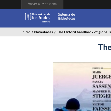
Pasar
Volver a Institucional
al
contenido
principal
Inicio
/
Novedades
/
The Oxford handbook of global 
The
oxford-
handbook-
of-
global-
studies.jpg