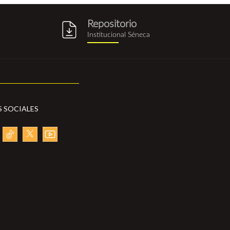
Repositorio
g
repositorio_institucional_sene
Institucional Séneca
S SOCIALES