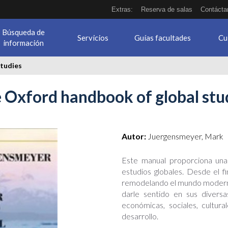
Extras:
Reserva de salas
Contácta
Búsqueda de
Servicios
Guías facultades
Cu
información
studies
 Oxford handbook of global stu
Autor:
Juergensmeyer, Mark
Este manual proporciona una
estudios globales. Desde el fi
remodelando el mundo moderno,
darle sentido en sus diversas
económicas, sociales, cultura
desarrollo.