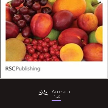
Acceso a
i-
i-RUS
rus.png