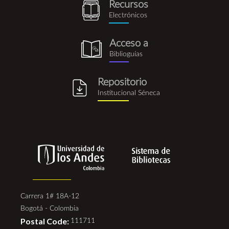
Recursos
recursos_electronicos.png
Electrónicos
Acceso a
biblioguia.png
Biblioguías
Repositorio
repositorio_institucional_se
Institucional Séneca
Carrera 1# 18A-12
Bogotá - Colombia
Postal Code:
111711