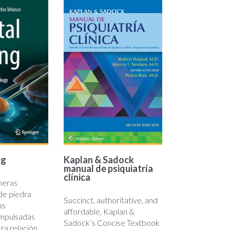
kaplan-
g
sadock.jpg
ng
Kaplan & Sadock
manual de psiquiatría
clínica
meras
de piedra
Succinct, authoritative, and
as
affordable, Kaplan &
impulsadas
Sadock’s Concise Textbook
tra relación