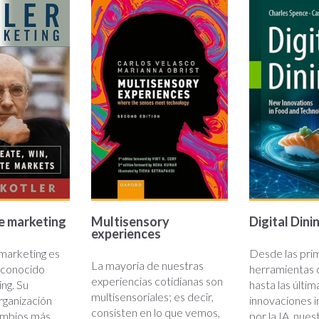
n-
multisensory-
digital-
g.jpg
experiences.jpg
dining.jp
e marketing
Multisensory
Digital Dini
experiences
marketing es
Desde las pri
La mayoría de nuestras
reconocido
herramientas 
experiencias cotidianas son
ng. Su
hasta las últim
multisensoriales; es decir,
rganización
innovaciones 
consisten en lo que vemos,
cambios más
por la IA, nues