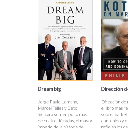
dream-
direccio
big.jpg
marketin
Dream big
Dirección d
Jorge Paulo Lemann,
Dirección de 
Marcel Telles y Beto
el libro más 
Sicupira son, en poco más
sobre marketi
de cuatro décadas, el mayor
contenido y o
imperio de la historia del
reflejan los 