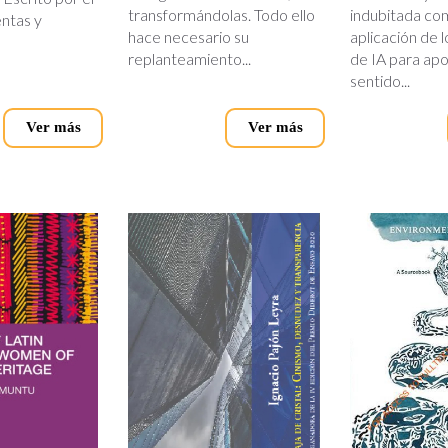
transformándolas. Todo ello
indubitada com
ntas y
hace necesario su
aplicación de 
replanteamiento...
de IA para apo
sentido...
Ver más
Ver más
f_latin.jpg
la_tinaja.jpg
environm