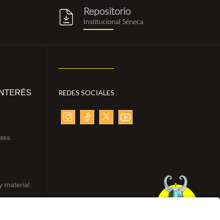
Repositorio
g
repositorio_institucional_sene
Institucional Séneca
INTERÉS
REDES SOCIALES
ntes
y material