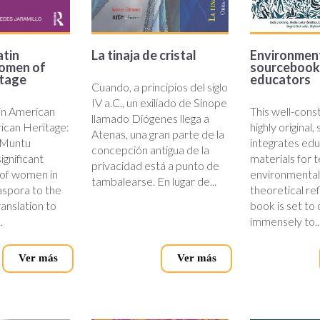
atin
La tinaja de cristal
Environmenta
omen of
sourcebook
itage
educators
Cuando, a principios del siglo
IV a.C., un exiliado de Sínope
tin American
This well-cons
llamado Diógenes llega a
ican Heritage:
highly original
Atenas, una gran parte de la
 Muntu
integrates edu
concepción antigua de la
significant
materials for 
privacidad está a punto de
 of women in
environmental 
tambalearse. En lugar de...
aspora to the
theoretical re
anslation to
book is set to
.
immensely to..
Ver más
Ver más