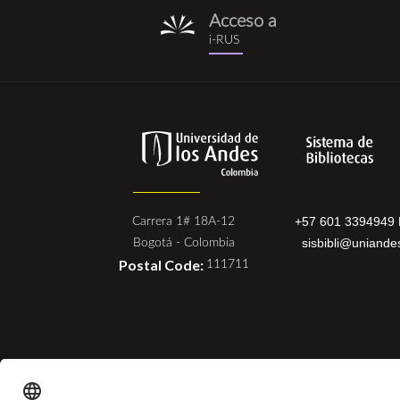
Acceso a
i-
i-RUS
rus.png
+57 601 3394949 
Carrera 1# 18A-12
sisbibli@uniande
Bogotá - Colombia
Postal Code:
111711