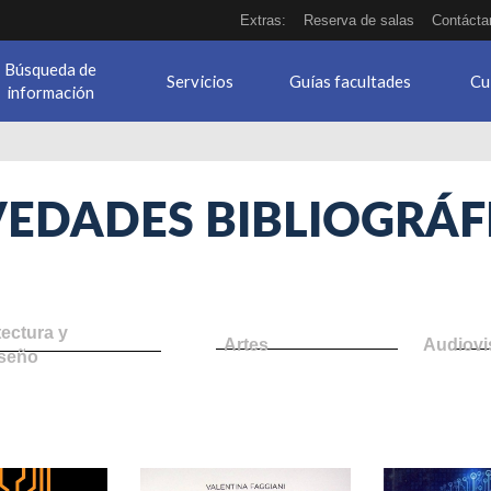
Extras:
Reserva de salas
Contácta
Búsqueda de
Servicios
Guías facultades
Cu
información
EDADES BIBLIOGRÁF
tectura y
Artes
Audiovi
seño
ategy.jpg
retos_del_derecho.jpg
justicia_