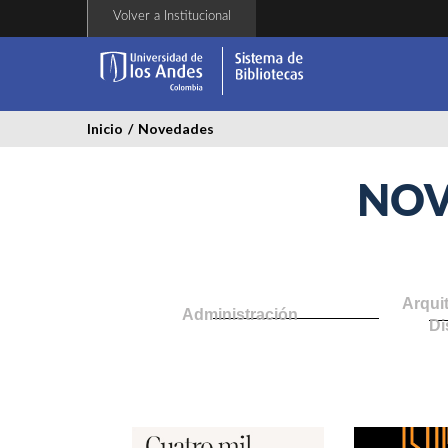
Pasar
Volver a Institucional
al
contenido
principal
Inicio
/
Novedades
NOV
Arqui
Administración
Di
cuatro_mil_semanas.jpg
data_str