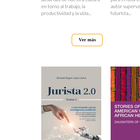
en torno al trabajo, la
autor superve
productividad y la vida...
futurista...
Ver más
jurista_2.0.jpg
stories_o