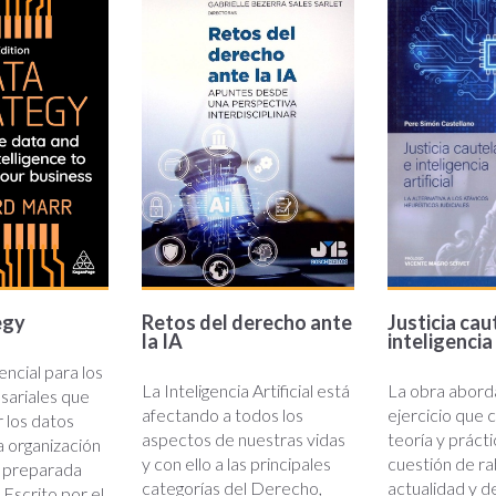
egy
Retos del derecho ante
Justicia cau
la IA
inteligencia 
encial para los
La Inteligencia Artificial está
La obra abord
sariales que
afectando a todos los
ejercicio que
r los datos
aspectos de nuestras vidas
teoría y prácti
a organización
y con ello a las principales
cuestión de ra
y preparada
categorías del Derecho,
actualidad y d
 Escrito por el