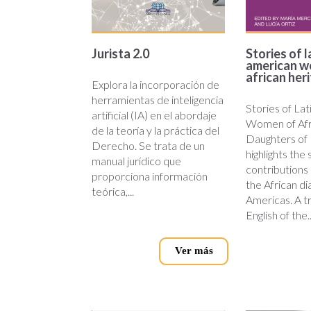
Jurista 2.0
Stories of l
american w
african her
Explora la incorporación de
herramientas de inteligencia
Stories of La
artificial (IA) en el abordaje
Women of Afr
de la teoría y la práctica del
Daughters of
Derecho. Se trata de un
highlights the 
manual jurídico que
contributions
proporciona información
the African di
teórica,...
Americas. A tr
English of the..
Ver más