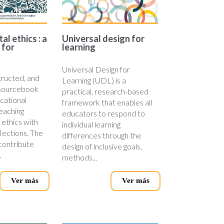
l ethics : a
Universal design for
 for
learning
Universal Design for
tructed, and
Learning (UDL) is a
, sourcebook
practical, research-based
cational
framework that enables all
teaching
educators to respond to
ethics with
individual learning
flections. The
differences through the
 contribute
design of inclusive goals,
.
methods...
Ver más
Ver más