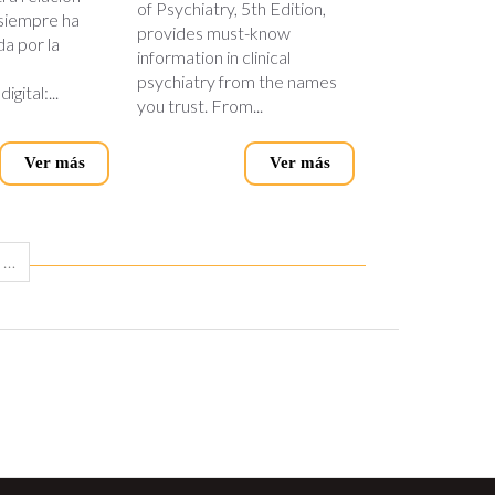
of Psychiatry, 5th Edition,
 siempre ha
provides must-know
a por la
information in clinical
psychiatry from the names
gital:...
you trust. From...
Ver más
Ver más
…