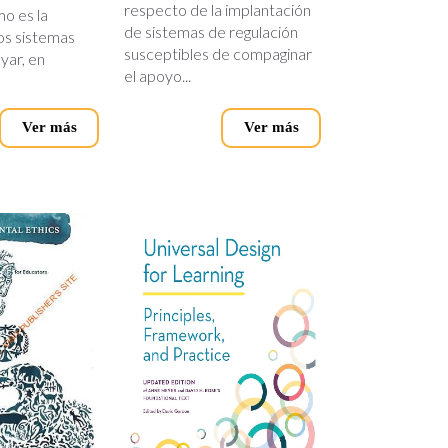
respecto de la implantación
o es la
de sistemas de regulación
los sistemas
susceptibles de compaginar
yar, en
el apoyo...
Ver más
Ver más
ental_ethics.jpg
universal_design.jpg