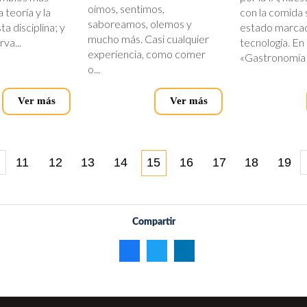
oímos, sentimos,
 teoría y la
con la comida
saboreamos, olemos y
ta disciplina; y
estado marcad
mucho más. Casi cualquier
va...
tecnología. En
experiencia, como comer
«Gastronomía di
o...
Ver más
Ver más
11
12
13
14
15
16
17
18
19
Compartir