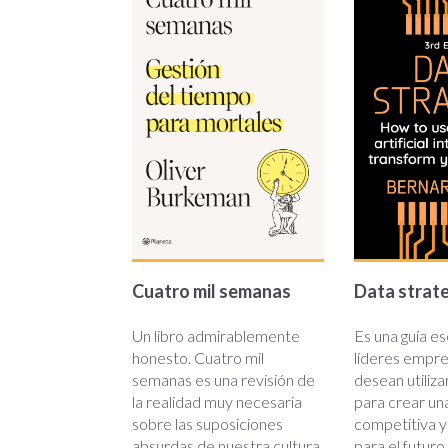
Cuatro mil semanas
Data strat
Un libro admirablemente
Es una guía es
honesto. Cuatro mil
líderes empre
semanas es una revisión de
desean utiliza
la realidad muy necesaria
para crear un
sobre las suposiciones
competitiva 
absurdas de nuestra cultura
para el futuro.