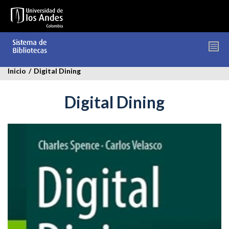
Pasar
al
contenido
principal
Inicio
/
Digital Dining
Digital Dining
digital-
dining.jpg