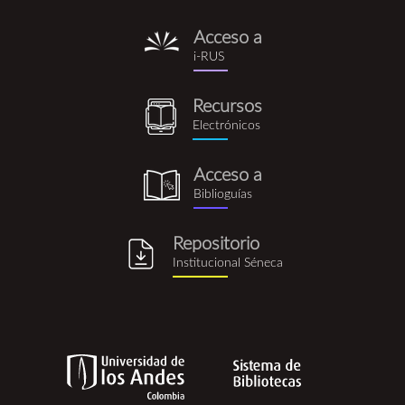
Acceso a
i-
i-RUS
rus.png
Recursos
recursos_electronicos.png
Electrónicos
Acceso a
biblioguia.png
Biblioguías
Repositorio
repositorio_institucional_se
Institucional Séneca