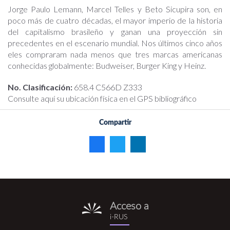
Jorge Paulo Lemann, Marcel Telles y Beto Sicupira son, en
poco más de cuatro décadas, el mayor imperio de la historia
del capitalismo brasileño y ganan una proyección sin
precedentes en el escenario mundial. Nos últimos cinco años
eles compraram nada menos que tres marcas americanas
conhecidas globalmente: Budweiser, Burger King y Heinz.
No. Clasificación:
658.4 C566D Z333
Consulte aquí su ubicación física en el GPS bibliográfico
Compartir
Acceso a
i-
i-RUS
rus.png