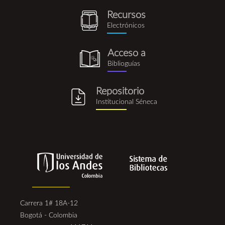
Recursos
recursos_electronicos.png
Electrónicos
Acceso a
biblioguia.png
Biblioguías
Repositorio
repositorio_institucional_se
Institucional Séneca
Carrera 1# 18A-12
Bogotá - Colombia