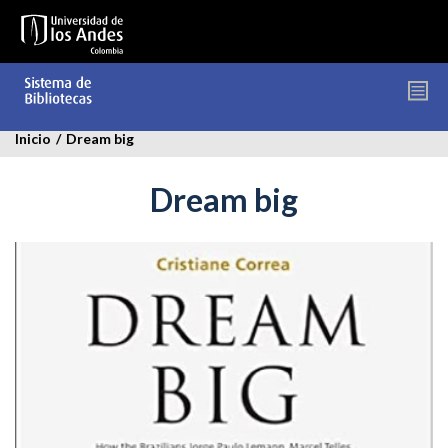
Pasar
al
contenido
principal
Inicio
/
Dream big
Dream big
dream-
big.jpg