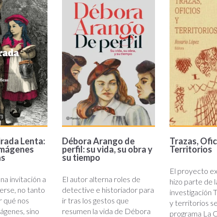
arango
territori
rada Lenta:
Débora Arango de
Trazas, Ofic
imágenes
perfil: su vida, su obra y
Territorios
as
su tiempo
El proyecto ex
una invitación a
El autor alterna roles de
hizo parte de l
erse, no tanto
detective e historiador para
investigación T
r qué nos
ir tras los gestos que
y territorios s
mágenes, sino
resumen la vida de Débora
programa La C