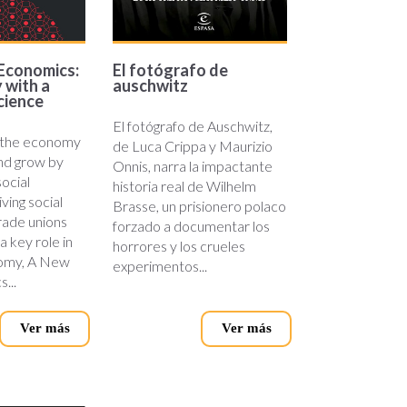
Economics:
El fotógrafo de
 with a
auschwitz
cience
El fotógrafo de Auschwitz,
 the economy
de Luca Crippa y Maurizio
nd grow by
Onnis, narra la impactante
social
historia real de Wilhelm
ving social
Brasse, un prisionero polaco
trade unions
forzado a documentar los
a key role in
horrores y los crueles
nomy, A New
experimentos...
...
Ver más
Ver más