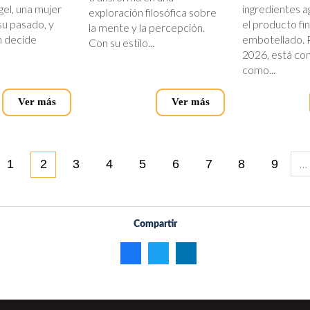
gel, una mujer
ingredientes a
exploración filosófica sobre
u pasado, y
el producto fin
la mente y la percepción.
n decide
embotellado. 
Con su estilo...
2026, está co
como...
Ver más
Ver más
…
1
2
3
4
5
6
7
8
9
Compartir