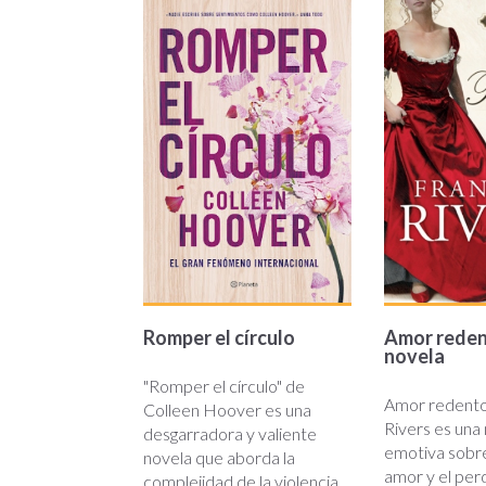
romper_circulo.jpg
amor_red
Romper el círculo
Amor redent
novela
"Romper el círculo" de
Amor redento
Colleen Hoover es una
Rivers es una
desgarradora y valiente
emotiva sobre
novela que aborda la
amor y el perd
complejidad de la violencia