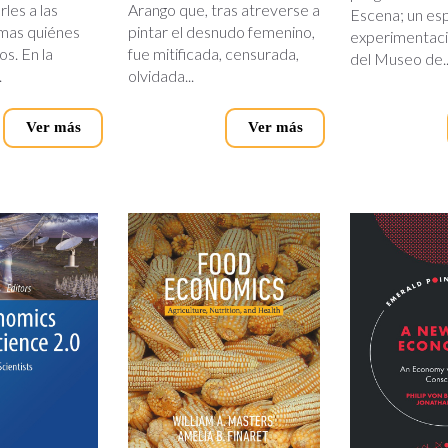
les a las
Arango que, tras atreverse a
Escena; un es
mas quiénes
pintar el desnudo femenino,
experimentaci
s. En la
fue mitificada, censurada,
del Museo de..
.
olvidada...
Ver más
Ver más
food-
a-
cs-
economics
new-
left-
economi