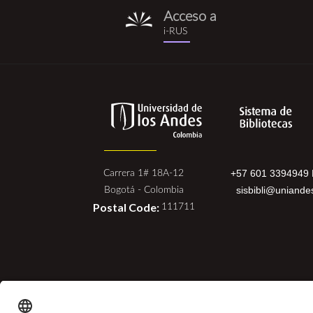
Acceso a
i-
i-RUS
rus.png
+57 601 3394949 
Carrera 1# 18A-12
sisbibli@uniande
Bogotá - Colombia
Postal Code:
111711