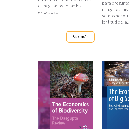
para preguntar
e imaginarios llenan los
imágenes mis
espacios...
somos nosotro
lentitud de la..
Ver más
the-
the-
economics-
economi
of-
of-
biodiversity
big-
science