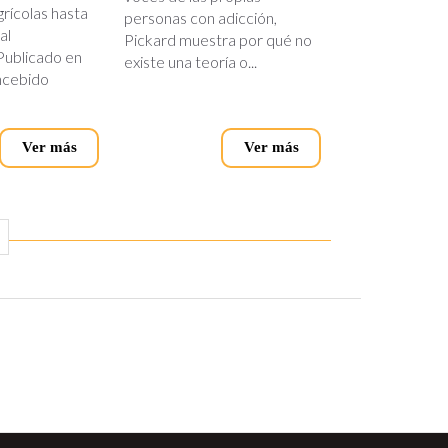
grícolas hasta
personas con adicción,
al
Pickard muestra por qué no
Publicado en
existe una teoría o...
ncebido
Ver más
Ver más