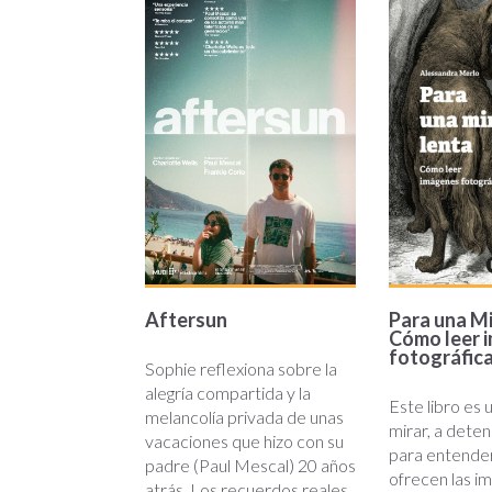
lenta
Aftersun
Para una Mi
Cómo leer 
fotográfic
Sophie reflexiona sobre la
alegría compartida y la
Este libro es 
melancolía privada de unas
mirar, a deten
vacaciones que hizo con su
para entende
padre (Paul Mescal) 20 años
ofrecen las i
atrás. Los recuerdos reales