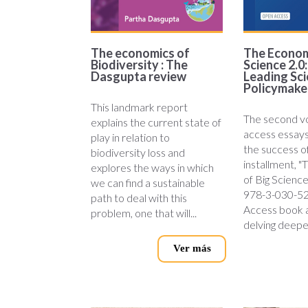
The economics of
The Econom
Biodiversity : The
Science 2.0
Dasgupta review
Leading Sci
Policymake
This landmark report
The second v
explains the current state of
access essays
play in relation to
the success of 
biodiversity loss and
installment, 
explores the ways in which
of Big Scienc
we can find a sustainable
978-3-030-5
path to deal with this
Access book as
problem, one that will...
delving deeper
Ver más