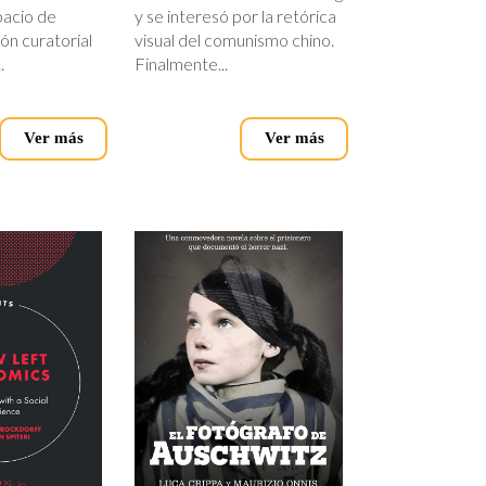
pacio de
y se interesó por la retórica
ón curatorial
visual del comunismo chino.
.
Finalmente...
Ver más
Ver más
fotografo_auschwitz.jpg
cs