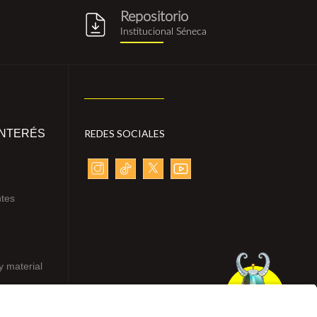
Repositorio
g
repositorio_institucional_sene
Institucional Séneca
INTERÉS
REDES SOCIALES
ntes
y material