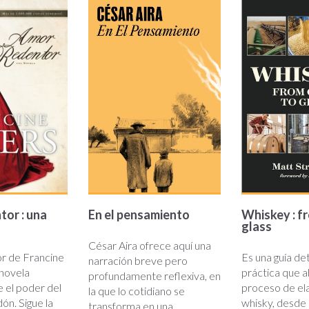
entor.jpg
en_el_pensamiento.jpg
whiskey_
or : una
En el pensamiento
Whiskey : f
glass
César Aira ofrece aquí una
r de Francine
Es una guía det
narración breve pero
 novela
práctica que a
profundamente reflexiva, en
 el poder del
proceso de el
la que lo cotidiano se
ón. Sigue la
whisky, desde 
transforma en una