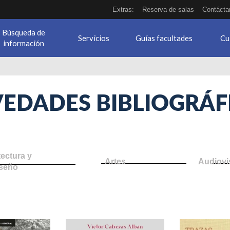
Extras:
Reserva de salas
Contácta
Búsqueda de
Servicios
Guías facultades
Cu
información
EDADES BIBLIOGRÁF
tectura y
Artes
Audiovi
seño
debora-
trazas-