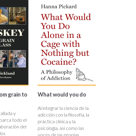
from_grain_ok.jpg
what_would_you_do_ok.jpg
rom grain to
What would you do
Al integrar la ciencia de la
allada y
adicción con la filosofía, la
barca todo el
práctica clínica y la
aboración del
psicología, así como las
los
voces de las propias