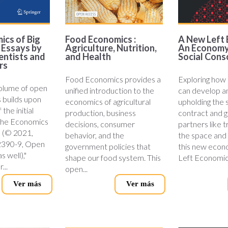
ics of Big
Food Economics :
A New Left 
: Essays by
Agriculture, Nutrition,
An Economy
entists and
and Health
Social Cons
rs
Food Economics provides a
Exploring how
olume of open
unified introduction to the
can develop a
 builds upon
economics of agricultural
upholding the 
the initial
production, business
contract and gi
"The Economics
decisions, consumer
partners like 
e (© 2021,
behavior, and the
the space and 
2390-9, Open
government policies that
this new eco
 well),"
shape our food system. This
Left Economics
...
open...
Ver más
Ver más