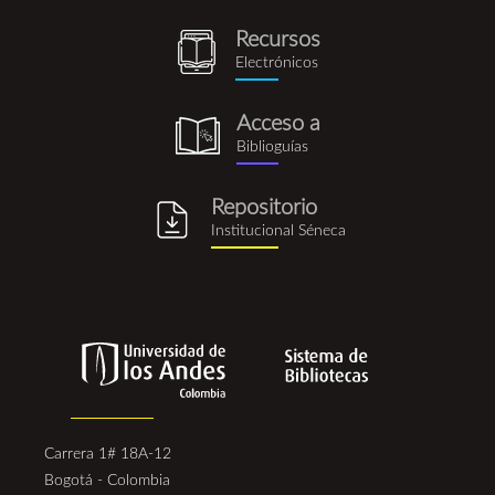
rus.png
Recursos
recursos_electronicos.png
Electrónicos
Acceso a
biblioguia.png
Biblioguías
Repositorio
repositorio_institucional_se
Institucional Séneca
Carrera 1# 18A-12
Bogotá - Colombia