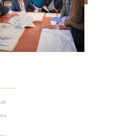
 un
os y
ico,