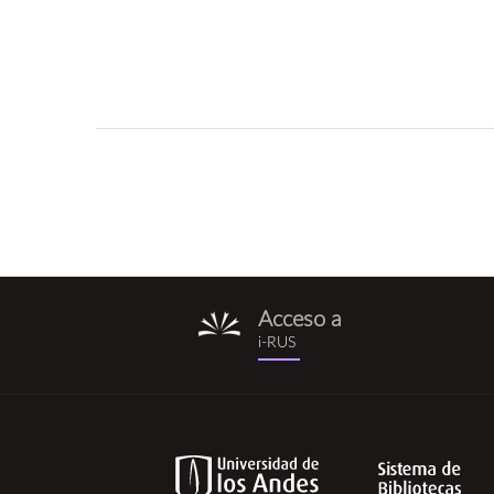
Acceso a
i-
i-RUS
rus.png