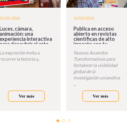
12/05/2026
12/03/2026
Luces, cámara,
Publica en acceso
animación: una
abierto en revistas
experiencia interactiva
científicas de alto
para descubrir el arte
impacto con tu
de animar en la
biblioteca
La exposición invita a
Nuevos Acuerdos
Biblioteca Uniandes
recorrer la historia y...
Transformativos para
fortalecer la visibilidad
global de la
investigación uniandina.
...
Ver más
Ver más