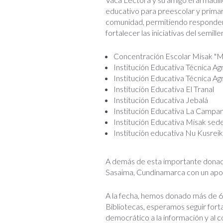
educativo para preescolar y primari
comunidad, permitiendo responder 
fortalecer las iniciativas del semill
Concentración Escolar Misak "Mi
Institución Educativa Técnica Ag
Institución Educativa Técnica A
Institución Educativa El Tranal
Institución Educativa Jebalá
Institución Educativa La Campa
Institución Educativa Misak sede
Institución educativa Nu Kusrei
A demás de esta importante donaci
Sasaima, Cundinamarca con un apor
A la fecha, hemos donado más de 6.
Bibliotecas, esperamos seguir fort
democrático a la información y al c