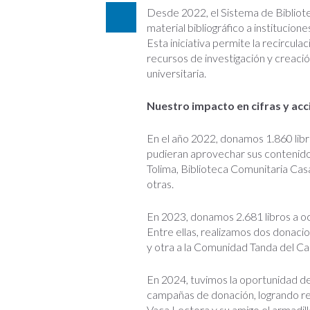
Desde 2022, el Sistema de Bibliote
material bibliográfico a institucio
Esta iniciativa permite la recirculac
recursos de investigación y creaci
universitaria.
Nuestro impacto en cifras y ac
En el año 2022, donamos 1.860 libr
pudieran aprovechar sus contenidos
Tolima, Biblioteca Comunitaria Cas
otras.
En 2023, donamos 2.681 libros a och
Entre ellas, realizamos dos donacio
y otra a la Comunidad Tanda del Caq
En 2024, tuvimos la oportunidad de
campañas de donación, logrando re
Vaca Lectora y su amigo el armadill