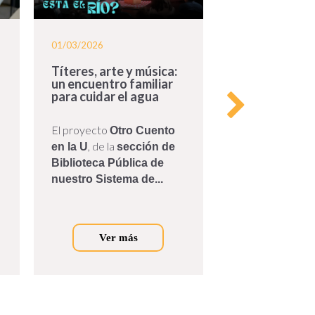
01/03/2026
20/10/2025
Títeres, arte y música:
Donación de 
un encuentro familiar
de fotografía
para cuidar el agua
recortes de p
expresidente 
Lleras Camar
El proyecto
El pasado 7 de o
Otro Cuento
, de la
Marcela Lleras Pu
en la U
sección de
expresidente Alb
Biblioteca Pública de
Camargo, donó a
nuestro Sistema de...
de...
Ver más
Ver m