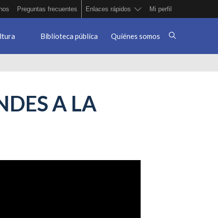
nos
Preguntas frecuentes
Enlaces rápidos
Mi perfil
ltura
Biblioteca pública
Quiénes somos
NDES A LA