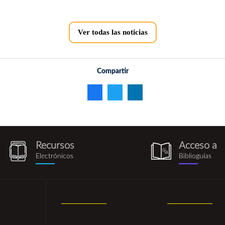
Ver todas las noticias
Compartir
Recursos
Acceso a
recursos_electronicos.png
biblioguia.pn
Electrónicos
Biblioguías