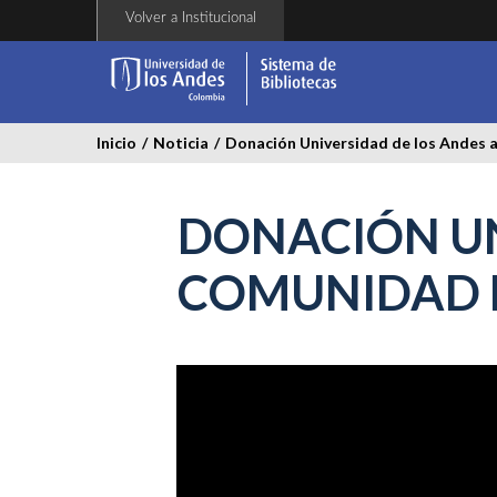
Pasar
Volver a Institucional
al
contenido
principal
Inicio
/
Noticia
/
Donación Universidad de los Andes 
DONACIÓN UN
COMUNIDAD 