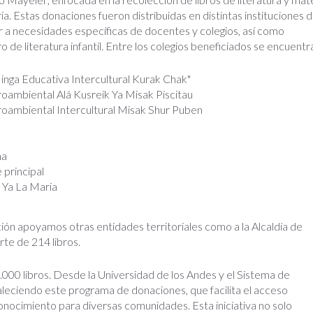
a. Estas donaciones fueron distribuidas en distintas instituciones d
a necesidades específicas de docentes y colegios, así como
ero de literatura infantil. Entre los colegios beneficiados se encuentr
nga Educativa Intercultural Kurak Chak"
roambiental Alá Kusreik Ya Misak Piscitau
groambiental Intercultural Misak Shur Puben
na
 principal
k Ya La Maria
ón apoyamos otras entidades territoriales como a la Alcaldía de
te de 214 libros.
000 libros. Desde la Universidad de los Andes y el Sistema de
aleciendo este programa de donaciones, que facilita el acceso
onocimiento para diversas comunidades. Esta iniciativa no solo