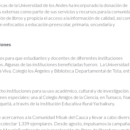
cas de la Universidad de los Andes ha incorporado la donación de
nes externas como parte de sus servicios y recursos para la comunid
ión de libros y propicia el acceso a la información de calidad, así co
ón enfocados a educación preescolar, primaria, secundaria y
ciones
os para que estudiantes y docentes de diferentes instituciones
. Algunas de las instituciones beneficiadas fueron: La Universidad
a Viva, Colegio los Ángeles y Biblioteca Departamental de Tota, en
o instituciones para su uso académico, cultural y de investigación.
nes especiales: una al Colegio Amigos de la Ciencia, en Tumaco, Nar
uetá, a través de la Institución Educativa Rural Yachaikury.
 acercarnos a la Comunidad Misak del Cauca y llevar a cabo diver
colectar 1.339 ejemplares. Desde agosto, impulsamos la campaña
o Mayelei", enfocada en la recolección de libros de literatura y mate