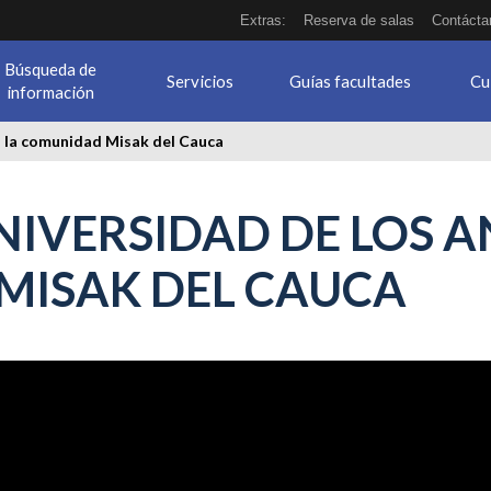
Extras:
Reserva de salas
Contácta
Búsqueda de
Servicios
Guías facultades
Cu
información
a la comunidad Misak del Cauca
IVERSIDAD DE LOS A
MISAK DEL CAUCA