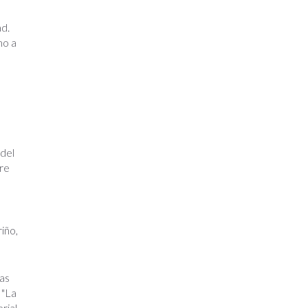
ad.
mo a
 del
tre
iño,
sas
 "La
rial