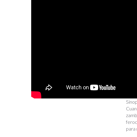
Sinop
Cuand
zambu
feroc
para 