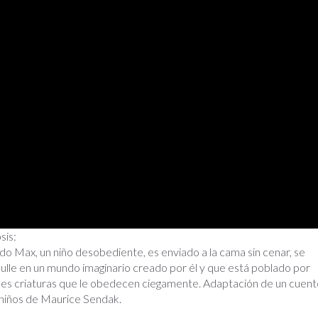
sis:
o Max, un niño desobediente, es enviado a la cama sin cenar, se
lle en un mundo imaginario creado por él y que está poblado por
es criaturas que le obedecen ciegamente. Adaptación de un cuent
niños de Maurice Sendak.