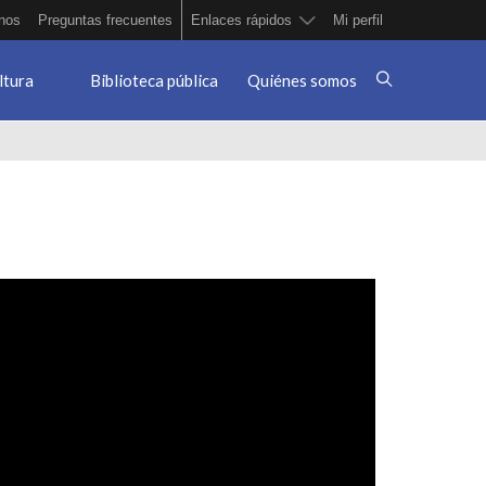
nos
Preguntas frecuentes
Enlaces rápidos
Mi perfil
ltura
Biblioteca pública
Quiénes somos