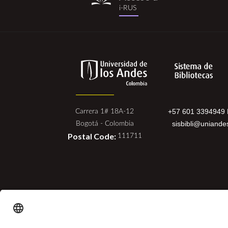
i-
i-RUS
rus.png
+57 601 3394949 
Carrera 1# 18A-12
sisbibli@uniande
Bogotá - Colombia
Postal Code:
111711