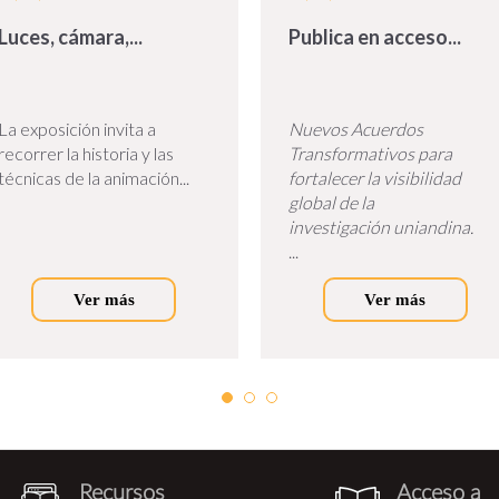
Luces, cámara,...
Publica en acceso...
La exposición invita a
Nuevos Acuerdos
recorrer la historia y las
Transformativos para
técnicas de la animación...
fortalecer la visibilidad
global de la
investigación uniandina.
...
Ver más
Ver más
Recursos
Acceso a