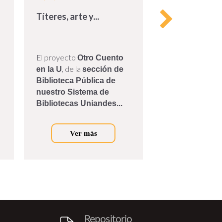
Títeres, arte y...
Donación de á
El proyecto
El pasado 7 de o
Otro Cuento
Marcela Lleras Pu
, de la
en la U
sección de
expresidente Alb
Biblioteca Pública de
Camargo, donó a
nuestro Sistema de
de Bibliotecas de
Bibliotecas Uniandes...
Universidad de los
Ver más
Ver m
Repositorio