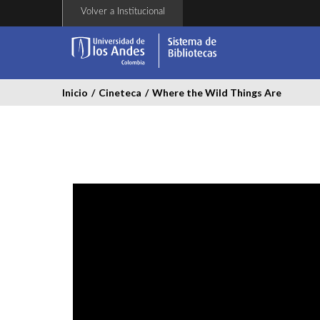
Pasar
Volver a Institucional
al
contenido
principal
Inicio
/
Cineteca
/
Where the Wild Things Are