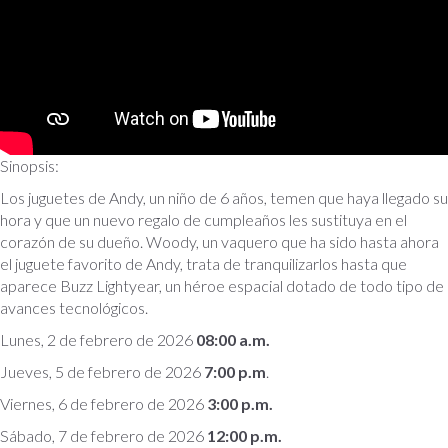
Sinopsis:
Los juguetes de Andy, un niño de 6 años, temen que haya llegado su
hora y que un nuevo regalo de cumpleaños les sustituya en el
corazón de su dueño. Woody, un vaquero que ha sido hasta ahora
el juguete favorito de Andy, trata de tranquilizarlos hasta que
aparece Buzz Lightyear, un héroe espacial dotado de todo tipo de
avances tecnológicos.
Lunes, 2 de febrero de 2026
08:00 a.m.
Jueves, 5 de febrero de 2026
7:00 p.m
.
Viernes, 6 de febrero de 2026
3:00 p.m.
Sábado, 7 de febrero de 2026
12:00 p.m.