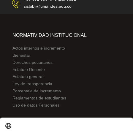
sisbibli@uniandes.edu.co
NORMATIVIDAD INSTITUCIONAL
Actos internos e incremento
Bienestar
Derechos pecunarios
Estatuto Docente
Estatuto general
Ley de transparencia
Porcentaje de incremento
Reglamentos de estudiantes
Uso de datos Personales
ENLACES DE INTERÉS