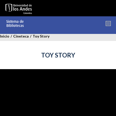
Pasar
al
contenido
principal
Inicio
/
Cineteca
/
Toy Story
TOY STORY