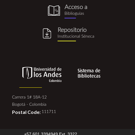
Acceso a
biblioguia.png
Biblioguías
Repositorio
repositorio_institucional_se
Institucional Séneca
Carrera 1# 18A-12
Bogotá - Colombia
Postal Code:
111711
+57 601 3394949 Ext. 3322