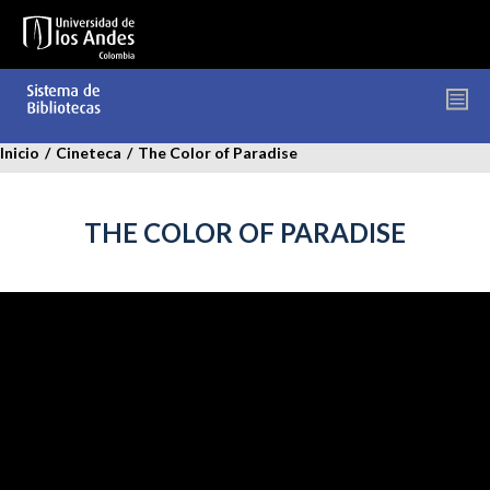
Pasar
al
contenido
principal
Inicio
/
Cineteca
/
The Color of Paradise
THE COLOR OF PARADISE