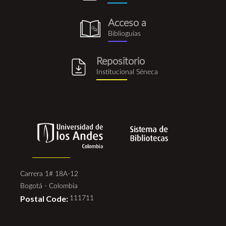
Acceso a
biblioguia.png
Biblioguías
Repositorio
repositorio_institucional_se
Institucional Séneca
Carrera 1# 18A-12
Bogotá - Colombia
Postal Code:
111711