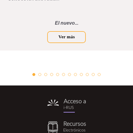
El nuevo...
Ver más
Acceso a
i-
i-RUS
rus.png
Recursos
recursos_electronicos.png
Electrónicos