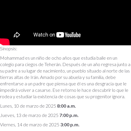
Sinopsis:
Mohammad es un niño de ocho años que estudia baile en un
colegio para ciegos de Teherán. Después de un año regresa junto a
su padre a su lugar de nacimiento, un pueblo situado al norte de las
tierras altas de Irán. Amado por su abuela y su familia, debe
enfrentarse a un padre que piensa que él es una desgracia que le
impedirá volver a casarse. Ese retorno le hace descubrir lo que le
rodea y estudiar la existencia de cosas que su progenitor ignora.
Lunes, 10 de marzo de 2025
8:00 a.m.
Jueves, 13 de marzo de 2025
7:00 p.m.
Viernes, 14 de marzo de 2025
3:00 p.m.