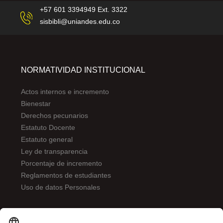
+57 601 3394949 Ext. 3322
sisbibli@uniandes.edu.co
NORMATIVIDAD INSTITUCIONAL
Actos internos e incremento
Bienestar
Derechos pecunarios
Estatuto Docente
Estatuto general
Ley de transparencia
Porcentaje de incremento
Reglamentos de estudiantes
Uso de datos Personales