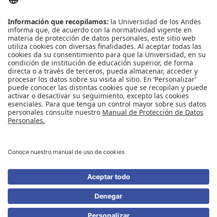
ENLACES DE INTERÉS
Contáctenos
Biblioguías
Preguntas frecuentes
Capacitación
Directrices
Entretenimiento
Compra de libros y material audiovisual
REDES SOCIALES
Universidad de los Andes | Vigilada Mineducación
Reconocimiento como Universidad: Decreto 1297 del 30 de mayo de 1964.
Reconocimiento personería jurídica: Resolución 28 del 23 de febrero de 1949
Minjusticia.
© - Derechos Reservados Universidad de los Andes