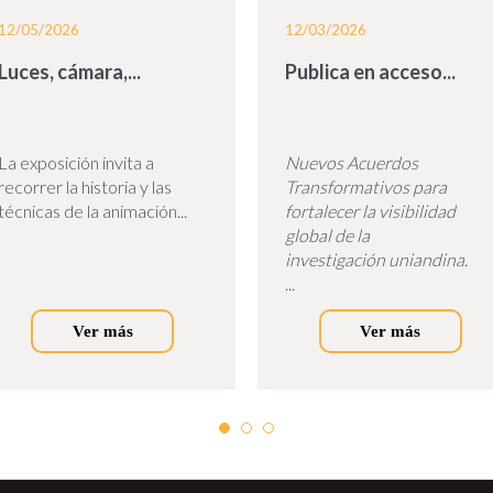
12/05/2026
12/03/2026
Luces, cámara,...
Publica en acceso...
La exposición invita a
Nuevos Acuerdos
recorrer la historia y las
Transformativos para
técnicas de la animación...
fortalecer la visibilidad
global de la
investigación uniandina.
...
Ver más
Ver más