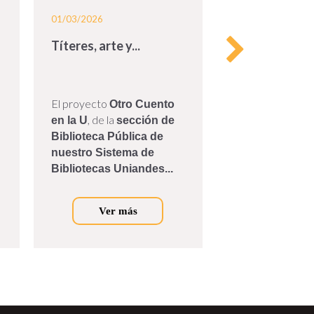
01/03/2026
20/10/2025
Títeres, arte y...
Donación de á
El proyecto
El pasado 7 de o
Otro Cuento
Marcela Lleras Pu
, de la
en la U
sección de
expresidente Alb
Biblioteca Pública de
Camargo, donó a
nuestro Sistema de
de Bibliotecas de
Bibliotecas Uniandes...
Universidad de los
Ver más
Ver m