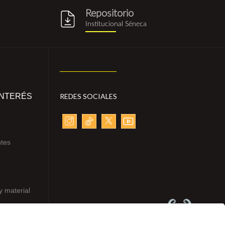
Repositorio
g
repositorio_institucional_sene
Institucional Séneca
INTERÉS
REDES SOCIALES
ntes
y material