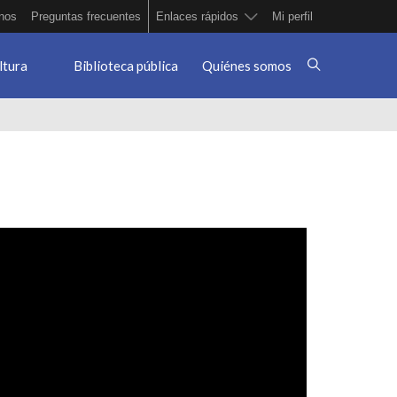
nos
Preguntas frecuentes
Enlaces rápidos
Mi perfil
ltura
Biblioteca pública
Quiénes somos