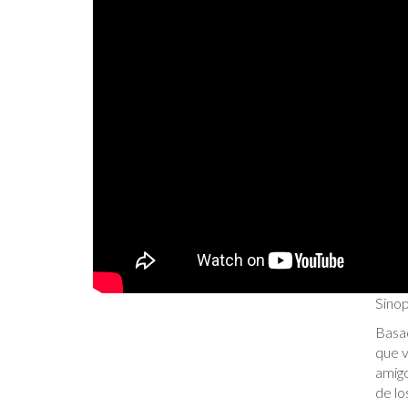
Sinop
Basad
que v
amigo
de lo