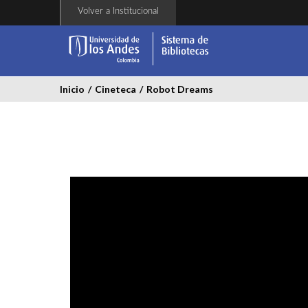
Pasar
Volver a Institucional
al
contenido
principal
Inicio
/
Cineteca
/
Robot Dreams