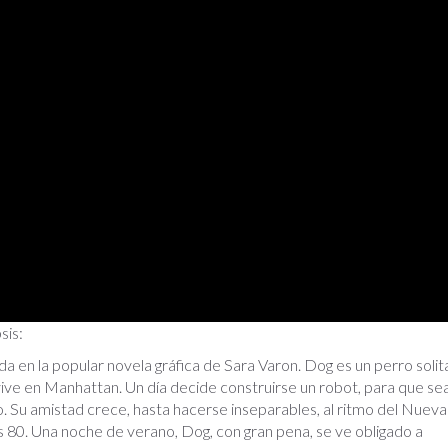
sis:
a en la popular novela gráfica de Sara Varon. Dog es un perro solit
ive en Manhattan. Un día decide construirse un robot, para que se
. Su amistad crece, hasta hacerse inseparables, al ritmo del Nueva
s 80. Una noche de verano, Dog, con gran pena, se ve obligado a