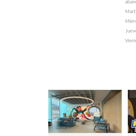
aband
Mart
Miér
Juev
Viern