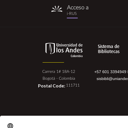
Acceso a
i-
i-RUS
rus.png
+57 601 3394949 
Carrera 1# 18A-12
sisbibli@uniande
Bogotá - Colombia
Postal Code:
111711