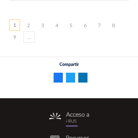
1
2
3
4
5
6
7
8
9
…
Compartir
Acceso a
i-
i-RUS
rus.png