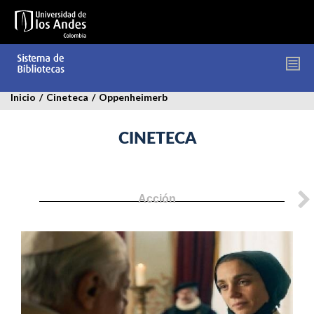
Pasar
al
contenido
principal
Inicio
/
Cineteca
/
Oppenheimerb
CINETECA
Acción