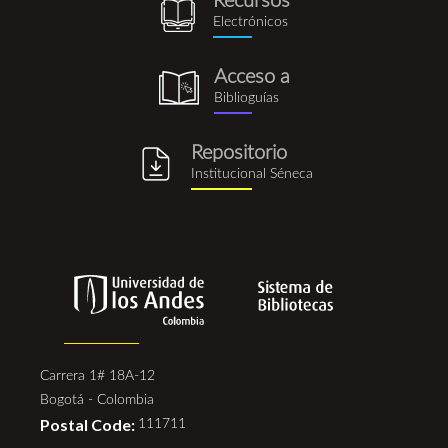
Recursos
recursos_electronicos.png
Electrónicos
Acceso a
biblioguia.png
Biblioguías
Repositorio
repositorio_institucional_se
Institucional Séneca
Carrera 1# 18A-12
Bogotá - Colombia
Postal Code:
111711