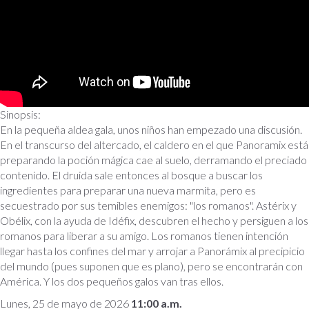
Sinopsis:
En la pequeña aldea gala, unos niños han empezado una discusión.
En el transcurso del altercado, el caldero en el que Panoramix está
preparando la poción mágica cae al suelo, derramando el preciado
contenido. El druida sale entonces al bosque a buscar los
ingredientes para preparar una nueva marmita, pero es
secuestrado por sus temibles enemigos: "los romanos". Astérix y
Obélix, con la ayuda de Idéfix, descubren el hecho y persiguen a los
romanos para liberar a su amigo. Los romanos tienen intención
llegar hasta los confines del mar y arrojar a Panorámix al precipicio
del mundo (pues suponen que es plano), pero se encontrarán con
América. Y los dos pequeños galos van tras ellos.
Lunes, 25 de mayo de 2026
11:00 a.m.