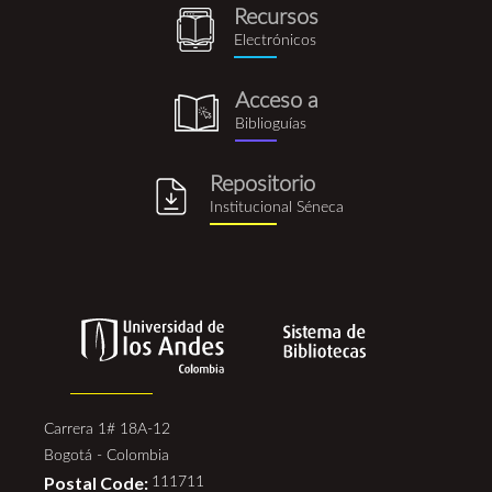
Recursos
recursos_electronicos.png
Electrónicos
Acceso a
biblioguia.png
Biblioguías
Repositorio
repositorio_institucional_se
Institucional Séneca
Carrera 1# 18A-12
Bogotá - Colombia
Postal Code:
111711