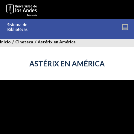
Pasar
al
contenido
principal
Inicio
/
Cineteca
/
Astérix en América
ASTÉRIX EN AMÉRICA