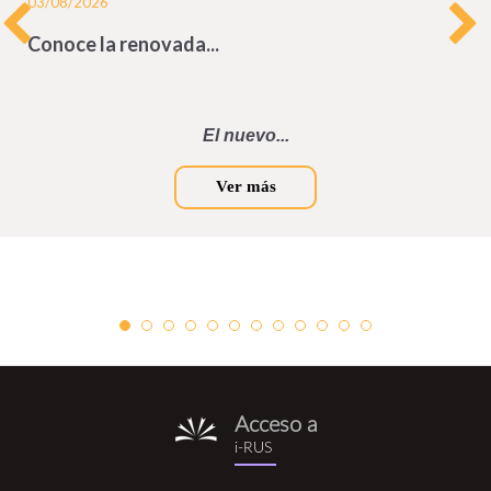
03/08/2026
Conoce la renovada...
El nuevo...
Ver más
Acceso a
i-
i-RUS
rus.png