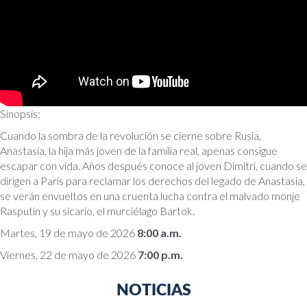
Sinopsis:
Cuando la sombra de la revolución se cierne sobre Rusia,
Anastasia, la hija más joven de la familia real, apenas consigue
escapar con vida. Años después conoce al joven Dimitri, cuando se
dirigen a París para reclamar los derechos del legado de Anastasia,
se verán envueltos en una cruenta lucha contra el malvado monje
Rasputín y su sicario, el murciélago Bartok.
Martes, 19 de mayo de 2026
8:00 a.m.
Viernes, 22 de mayo de 2026
7:00 p.m.
NOTICIAS