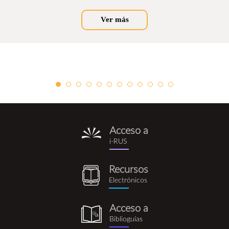
Ver más
Acceso a
i-
i-RUS
rus.png
Recursos
recursos_electronicos.png
Electrónicos
Acceso a
biblioguia.png
Biblioguías