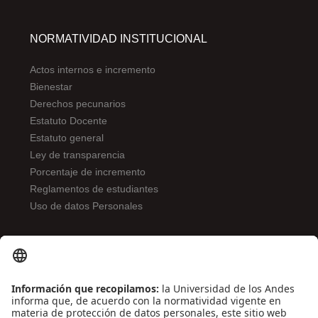
NORMATIVIDAD INSTITUCIONAL
Actos internos e incremento
Bienestar
Derechos pecunarios
Estatuto Docente
Estatuto general
Ley de transparencia
Porcentaje de incremento
Reglamentos de estudiantes
Uso de datos Personales
ENLACES DE INTERÉS
Contáctenos
Biblioguías