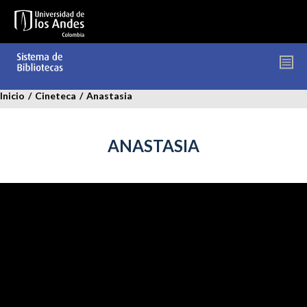
Pasar
al
contenido
principal
Inicio
/
Cineteca
/
Anastasia
ANASTASIA