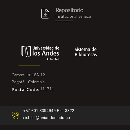
Repositorio
repositorio_institucional_se
Institucional Séneca
Carrera 1# 18A-12
Bogotá - Colombia
Postal Code:
111711
+57 601 3394949 Ext. 3322
sisbibli@uniandes.edu.co