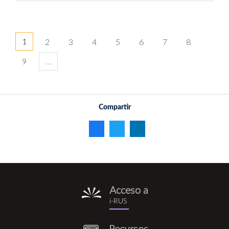
1
2
3
4
5
6
7
8
9
…
Compartir
Acceso a
i-
i-RUS
rus.png