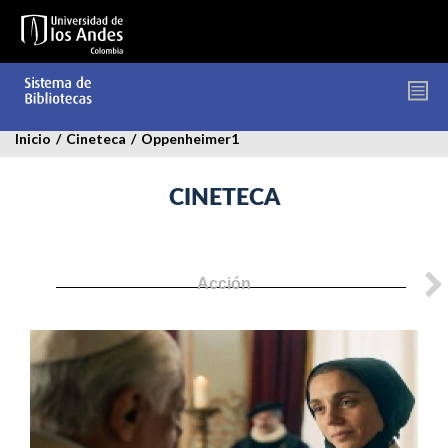
Pasar
al
contenido
principal
Inicio
/
Cineteca
/
Oppenheimer1
CINETECA
Acción