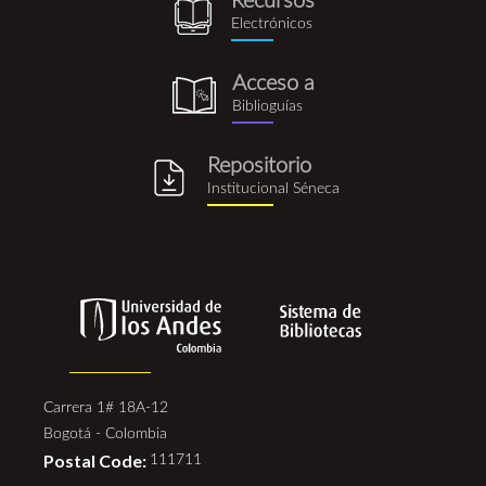
Recursos
recursos_electronicos.png
Electrónicos
Acceso a
biblioguia.png
Biblioguías
Repositorio
repositorio_institucional_se
Institucional Séneca
Carrera 1# 18A-12
Bogotá - Colombia
Postal Code:
111711