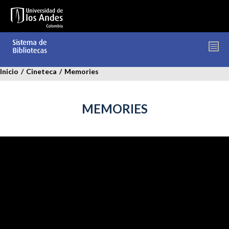
Pasar
al
contenido
principal
Inicio
/
Cineteca
/
Memories
MEMORIES