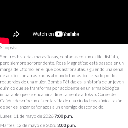
Sinopsis:
Son tres historias maravillosas, contadas con un estilo distinto,
pero siempre sorprendente. Rosa Magnética: está basada en un
manga de Otomo, en el que dos astronautas, siguiendo una señal
de auxilio, son arrastrados al mundo fantástico creado por los
recuerdos de una mujer. Bomba Fétida: es la historia de un joven
químico que se transforma por accidente en un arma biológica
imparable que se encamina directamente a Tokyo. Carne de
Cañón: describe un día en la vida de una ciudad cuya única razón
de ser es lanzar cañonazos a un enemigo desconocido.
Lunes, 11 de mayo de 2026
7:00 p.m.
Martes, 12 de mayo de 2026
3:00 p.m.