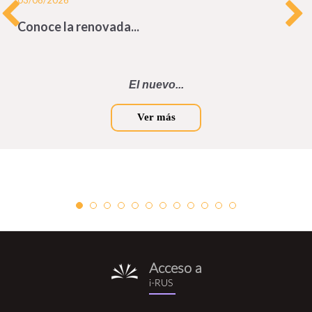
Conoce la renovada...
El nuevo...
Ver más
Acceso a
i-
i-RUS
rus.png