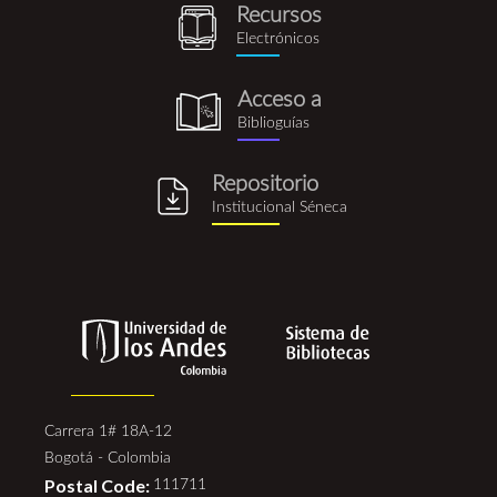
Recursos
recursos_electronicos.png
Electrónicos
Acceso a
biblioguia.png
Biblioguías
Repositorio
repositorio_institucional_se
Institucional Séneca
Carrera 1# 18A-12
Bogotá - Colombia
Postal Code:
111711