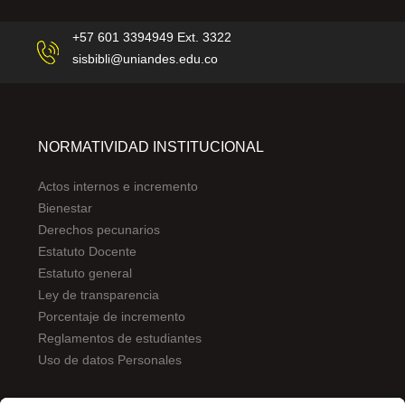
+57 601 3394949 Ext. 3322
sisbibli@uniandes.edu.co
NORMATIVIDAD INSTITUCIONAL
Actos internos e incremento
Bienestar
Derechos pecunarios
Estatuto Docente
Estatuto general
Ley de transparencia
Porcentaje de incremento
Reglamentos de estudiantes
Uso de datos Personales