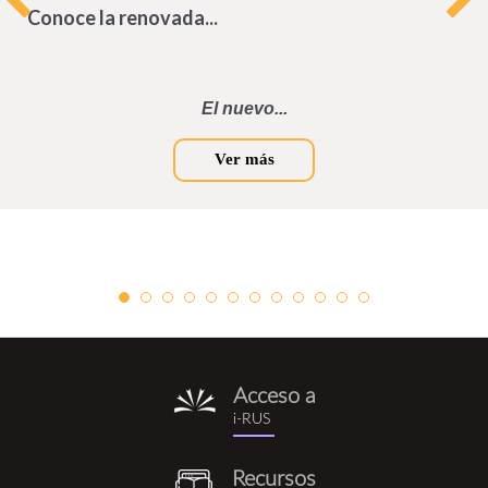
Conoce la renovada...
El nuevo...
Ver más
Acceso a
i-
i-RUS
rus.png
Recursos