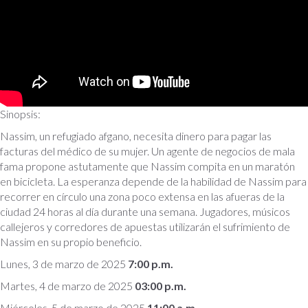
Sinopsis:
Nassim, un refugiado afgano, necesita dinero para pagar las
facturas del médico de su mujer. Un agente de negocios de mala
fama propone astutamente que Nassim compita en un maratón
en bicicleta. La esperanza depende de la habilidad de Nassim para
recorrer en círculo una zona poco extensa en las afueras de la
ciudad 24 horas al día durante una semana. Jugadores, músicos
callejeros y corredores de apuestas utilizarán el sufrimiento de
Nassim en su propio beneficio.
Lunes, 3 de marzo de 2025
7:00 p.m.
Martes, 4 de marzo de 2025
03:00 p.m.
Miércoles, 5 de marzo de 2025
11:00 a.m.