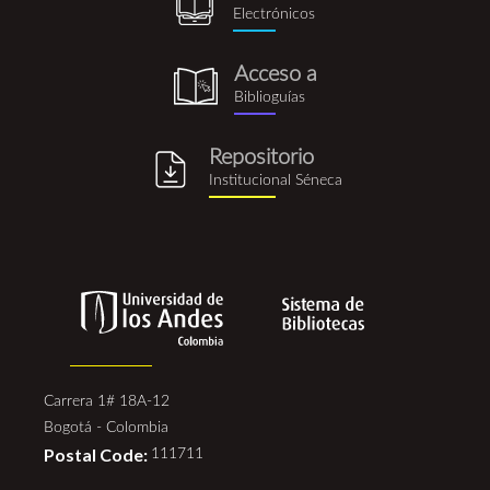
recursos_electronicos.png
Electrónicos
Acceso a
biblioguia.png
Biblioguías
Repositorio
repositorio_institucional_se
Institucional Séneca
Carrera 1# 18A-12
Bogotá - Colombia
Postal Code:
111711