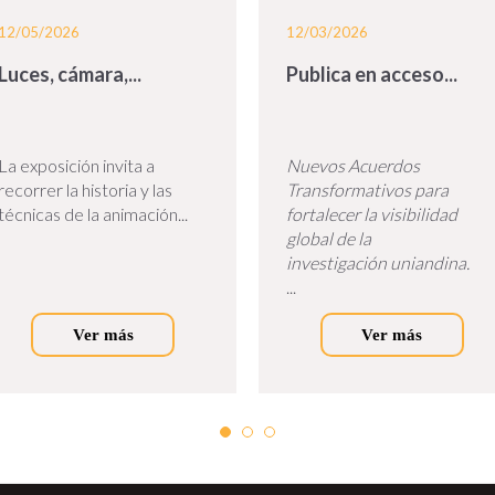
12/05/2026
12/03/2026
Luces, cámara,...
Publica en acceso...
La exposición invita a
Nuevos Acuerdos
recorrer la historia y las
Transformativos para
técnicas de la animación...
fortalecer la visibilidad
global de la
investigación uniandina.
...
Ver más
Ver más