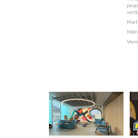
peque
verda
Mart
Miér
Vier