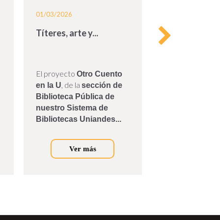
01/03/2026
20/10/2025
Títeres, arte y...
Donación de á
El proyecto
El pasado 7 de o
Otro Cuento
Marcela Lleras Pu
, de la
en la U
sección de
expresidente Alb
Biblioteca Pública de
Camargo, donó a
nuestro Sistema de
de Bibliotecas de
Bibliotecas Uniandes...
Universidad de los
Ver más
Ver m