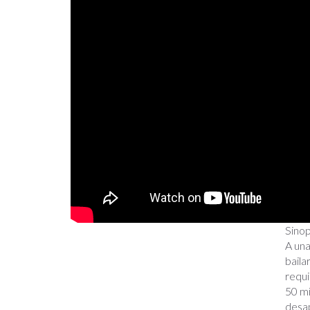
Sinop
A una
baila
requi
50 mi
desap