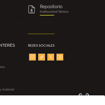
Repositorio
g
repositorio_institucional_sene
Institucional Séneca
INTERÉS
REDES SOCIALES
ntes
y material