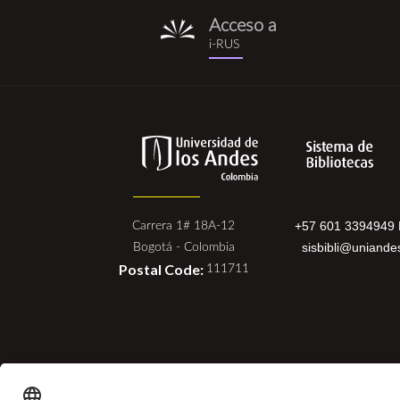
Acceso a
i-
i-RUS
rus.png
+57 601 3394949 
Carrera 1# 18A-12
sisbibli@uniande
Bogotá - Colombia
Postal Code:
111711