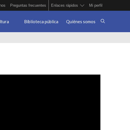
nos
Preguntas frecuentes
Enlaces rápidos
Mi perfil
ltura
Biblioteca pública
Quiénes somos