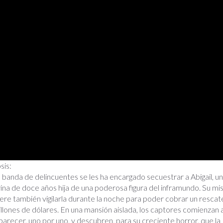
sis:
 banda de delincuentes se les ha encargado secuestrar a Abigail, u
rina de doce años hija de una poderosa figura del inframundo. Su mi
ere también vigilarla durante la noche para poder cobrar un rescat
llones de dólares. En una mansión aislada, los captores comienzan 
arecer, uno por uno, y descubren, para su creciente horror, que la