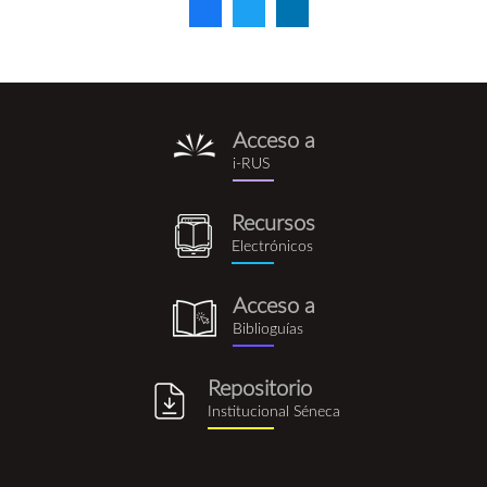
Acceso a
i-
i-RUS
rus.png
Recursos
recursos_electronicos.png
Electrónicos
Acceso a
biblioguia.png
Biblioguías
Repositorio
repositorio_institucional_se
Institucional Séneca