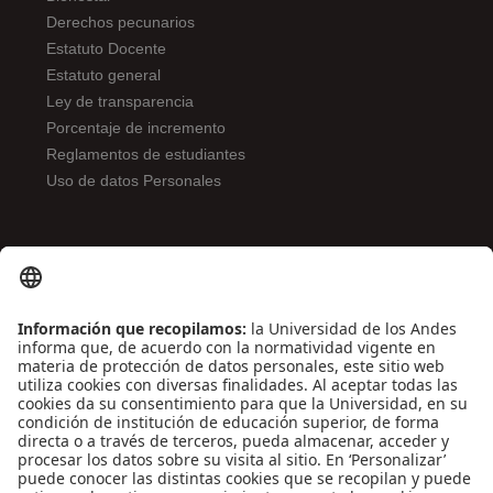
Derechos pecunarios
Estatuto Docente
Estatuto general
Ley de transparencia
Porcentaje de incremento
Reglamentos de estudiantes
Uso de datos Personales
ENLACES DE INTERÉS
Contáctenos
Biblioguías
Preguntas frecuentes
Capacitación
Directrices
Entretenimiento
Compra de libros y material audiovisual