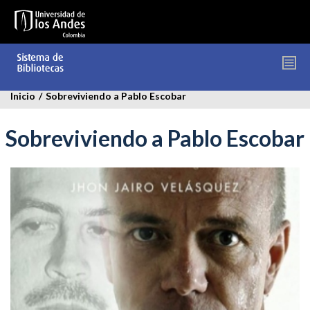
Pasar
al
contenido
principal
Inicio
/
Sobreviviendo a Pablo Escobar
Sobreviviendo a Pablo Escobar
sobreviviendo-
pablo.jpg