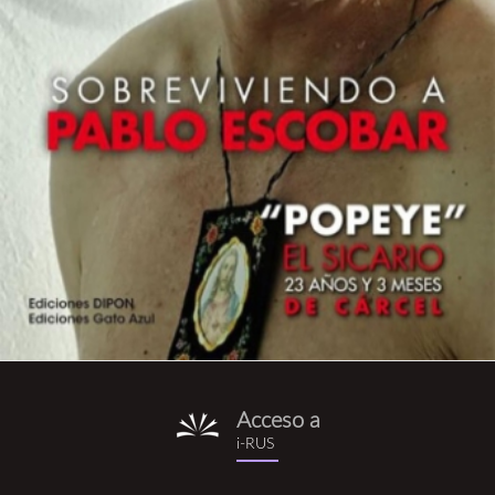
Acceso a
i-
i-RUS
rus.png