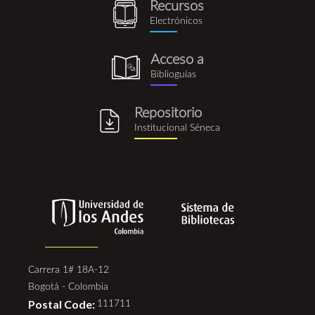
Recursos
recursos_electronicos.png
Electrónicos
Acceso a
biblioguia.png
Biblioguías
Repositorio
repositorio_institucional_se
Institucional Séneca
Carrera 1# 18A-12
Bogotá - Colombia
Postal Code:
111711