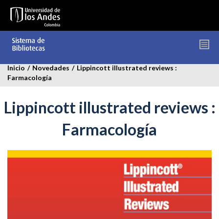
Pasar
al
contenido
principal
Inicio
/
Novedades
/
Lippincott illustrated reviews :
Farmacología
Lippincott illustrated reviews :
Farmacología
farmacologia.jpg