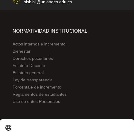
sisbibli@uniandes.edu.co
NORMATIVIDAD INSTITUCIONAL
Actos internos e incremento
Bienestar
Derechos pecunarios
Estatuto Docente
Estatuto general
Ley de transparencia
Porcentaje de incremento
Reglamentos de estudiantes
Uso de datos Personales
ENLACES DE INTERÉS