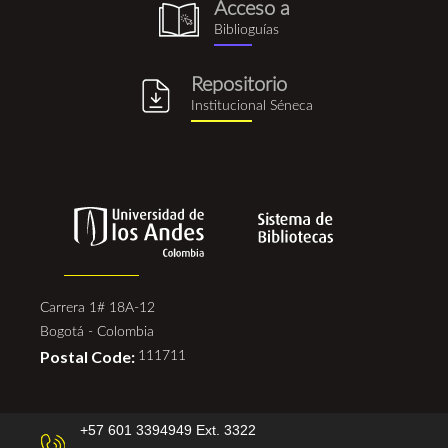
Acceso a
biblioguia.png
Biblioguías
Repositorio
repositorio_institucional_se
Institucional Séneca
Carrera 1# 18A-12
Bogotá - Colombia
Postal Code:
111711
+57 601 3394949 Ext. 3322