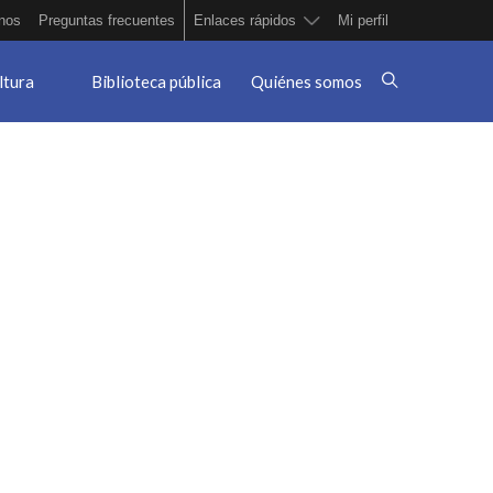
nos
Preguntas frecuentes
Enlaces rápidos
Mi perfil
ltura
Biblioteca pública
Quiénes somos