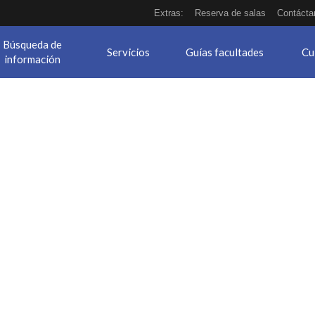
Extras:
Reserva de salas
Contácta
Búsqueda de
Servicios
Guías facultades
Cu
información