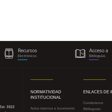
Recursos
Acceso a
recursos_electronicos.png
biblioguia.pn
Electrónicos
Biblioguías
NORMATIVIDAD
ENLACES DE 
INSTITUCIONAL
Contáctenos
Ext. 3322
Actos internos e incremento
Biblioguías