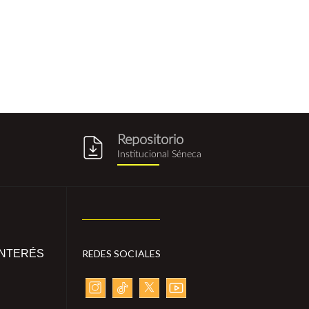
Repositorio
g
repositorio_institucional_sene
Institucional Séneca
INTERÉS
REDES SOCIALES