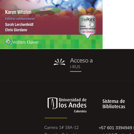
Acceso a
i-
i-RUS
rus.png
+57 601 3394949 
Carrera 1# 18A-12