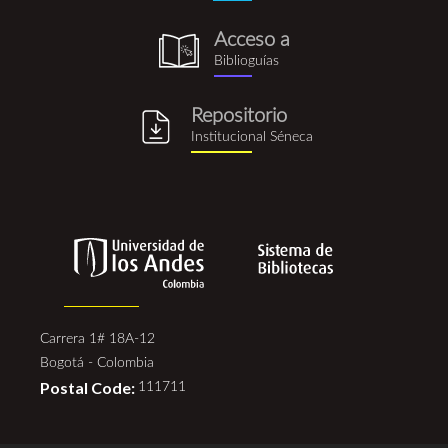
Acceso a
biblioguia.png
Biblioguías
Repositorio
repositorio_institucional_se
Institucional Séneca
Carrera 1# 18A-12
Bogotá - Colombia
Postal Code:
111711