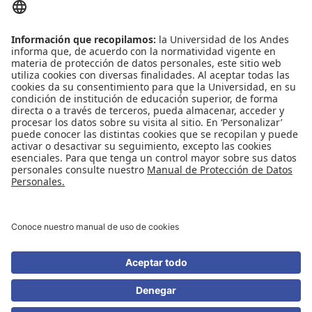
ENLACES DE INTERÉS
Contáctenos
Biblioguías
Preguntas frecuentes
Capacitación
Directrices
Entretenimiento
Compra de libros y material audiovisual
REDES SOCIALES
Universidad de los Andes | Vigilada Mineducación
Reconocimiento como Universidad: Decreto 1297 del 30 de mayo de 1964.
Reconocimiento personería jurídica: Resolución 28 del 23 de febrero de 1949
Minjusticia.
© - Derechos Reservados Universidad de los Andes