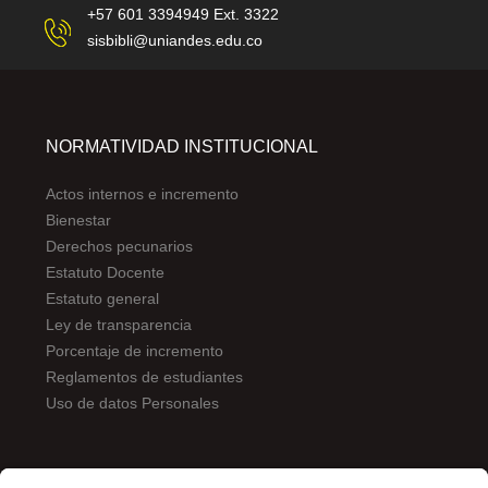
+57 601 3394949 Ext. 3322
sisbibli@uniandes.edu.co
NORMATIVIDAD INSTITUCIONAL
Actos internos e incremento
Bienestar
Derechos pecunarios
Estatuto Docente
Estatuto general
Ley de transparencia
Porcentaje de incremento
Reglamentos de estudiantes
Uso de datos Personales