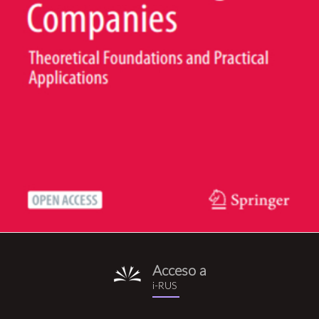
Acceso a
i-
i-RUS
rus.png