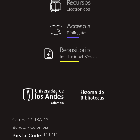
Recursos
recursos_electronicos.png
Electrónicos
Acceso a
biblioguia.png
Biblioguías
Repositorio
repositorio_institucional_se
Institucional Séneca
Carrera 1# 18A-12
Bogotá - Colombia
Postal Code:
111711