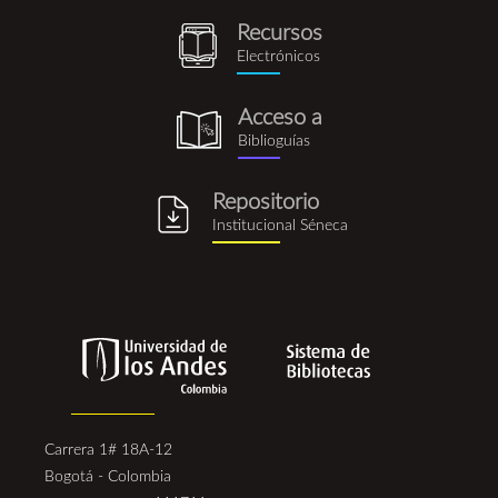
Recursos
recursos_electronicos.png
Electrónicos
Acceso a
biblioguia.png
Biblioguías
Repositorio
repositorio_institucional_se
Institucional Séneca
Carrera 1# 18A-12
Bogotá - Colombia