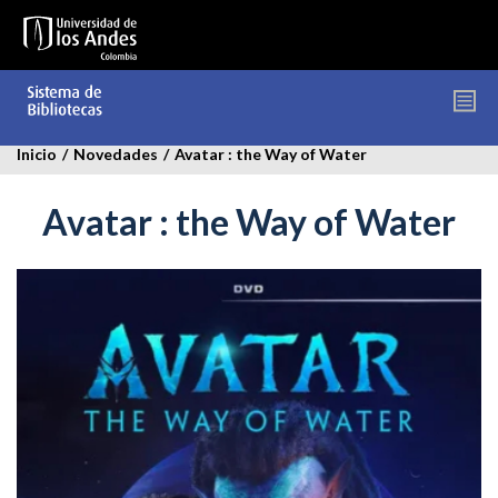
Pasar
al
contenido
principal
Inicio
/
Novedades
/
Avatar : the Way of Water
Avatar : the Way of Water
avatar.jpg