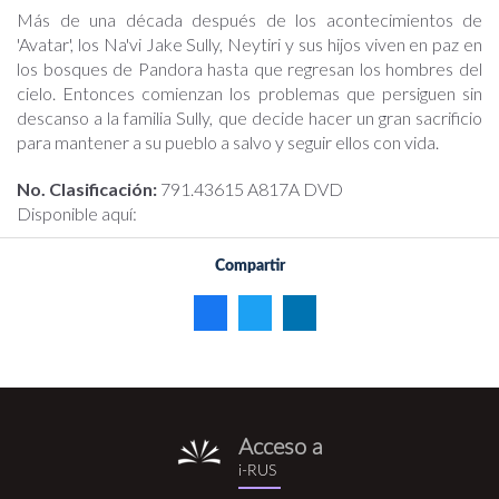
Más de una década después de los acontecimientos de
'Avatar', los Na'vi Jake Sully, Neytiri y sus hijos viven en paz en
los bosques de Pandora hasta que regresan los hombres del
cielo. Entonces comienzan los problemas que persiguen sin
descanso a la familia Sully, que decide hacer un gran sacrificio
para mantener a su pueblo a salvo y seguir ellos con vida.
No. Clasificación:
791.43615 A817A DVD
Disponible aquí:
Compartir
Acceso a
i-
i-RUS
rus.png