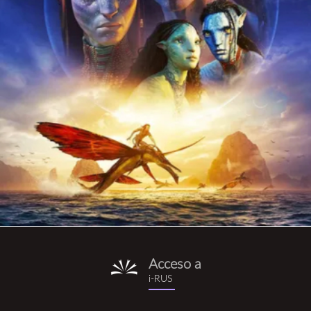
Acceso a
i-
i-RUS
rus.png