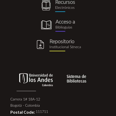
Recursos
recursos_electronicos.png
Electrónicos
Acceso a
biblioguia.png
Biblioguías
Repositorio
repositorio_institucional_se
Institucional Séneca
Carrera 1# 18A-12
Bogotá - Colombia
Postal Code:
111711